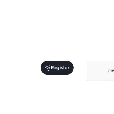
Register
ภา