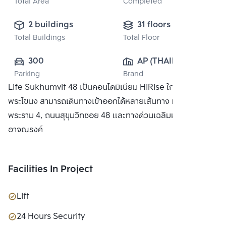
Total Area
Completed
2 buildings
31 floors
Total Buildings
Total Floor
300
AP (THAILAND) 
Parking
Brand
PUBLIC CO., 
Life Sukhumvit 48 เป็นคอนโดมิเนียม HiRise ใกล้สถานี
LTD.
พระโขนง สามารถเดินทางเข้าออกได้หลายเส้นทาง ทั้งถนน
พระราม 4, ถนนสุขุมวิทซอย 48 และทางด่วนเฉลิมมหานครและ
อาจณรงค์
Facilities In Project
Lift
24 Hours Security