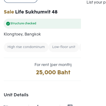
Compare
List your 
Sale
Life Sukhumvit 48
Structure checked
Klongtoey, Bangkok
High rise condominum
Low-floor unit
Condo near B
For rent (per month)
25,000 Baht
Unit Details