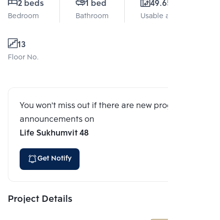
2 beds
1 bed
49.65 Sq.m.
Bedroom
Bathroom
Usable area
13
Floor No.
You won't miss out if there are new program
announcements on
Life Sukhumvit 48
Get Notify
Project Details