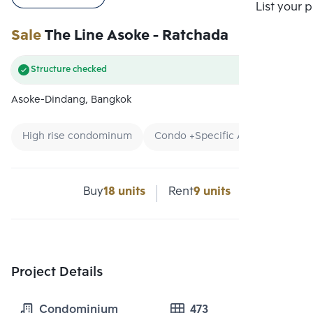
Compare
List your 
Sale
The Line Asoke - Ratchada
Structure checked
Asoke-Dindang, Bangkok
High rise condominum
Condo +Specific Area
Condo 
Buy
18 units
Rent
9 units
Project Details
Condominium
473