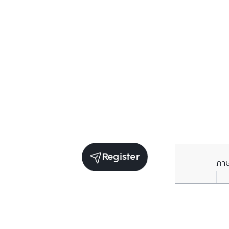
Register
ภา