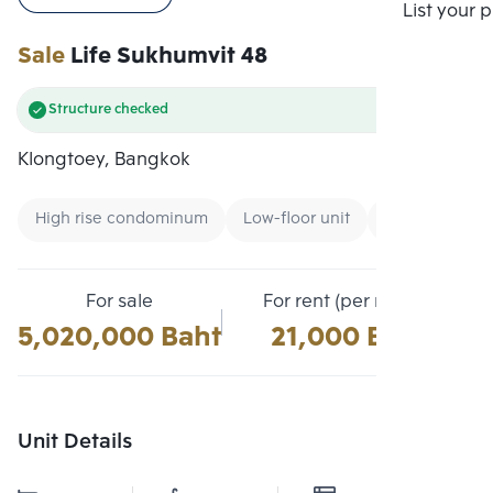
Compare
List your 
Sale
Life Sukhumvit 48
Structure checked
Klongtoey, Bangkok
High rise condominum
Low-floor unit
Condo near B
For sale
For rent (per month)
5,020,000 Baht
21,000 Baht
Unit Details