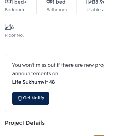
1 bed
+
1 bed
38.96 Sq.m.
Bedroom
Bathroom
Usable area
6
Floor No.
You won't miss out if there are new program
announcements on
Life Sukhumvit 48
Get Notify
Project Details