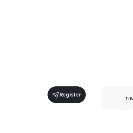
Register
ภา