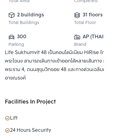
Total Area
Completed
2 buildings
31 floors
Total Buildings
Total Floor
300
AP (THAILAND) 
Parking
Brand
PUBLIC CO., 
Life Sukhumvit 48 เป็นคอนโดมิเนียม HiRise ใกล้สถานี
LTD.
พระโขนง สามารถเดินทางเข้าออกได้หลายเส้นทาง ทั้งถนน
พระราม 4, ถนนสุขุมวิทซอย 48 และทางด่วนเฉลิมมหานครและ
อาจณรงค์
Facilities In Project
Lift
24 Hours Security