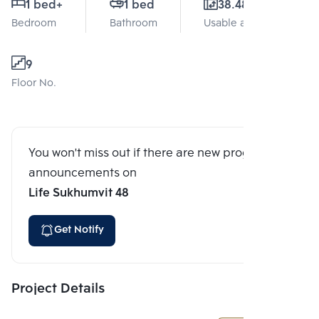
1 bed
+
1 bed
38.48 Sq.m.
Bedroom
Bathroom
Usable area
9
Floor No.
You won't miss out if there are new program
announcements on
Life Sukhumvit 48
Get Notify
Project Details