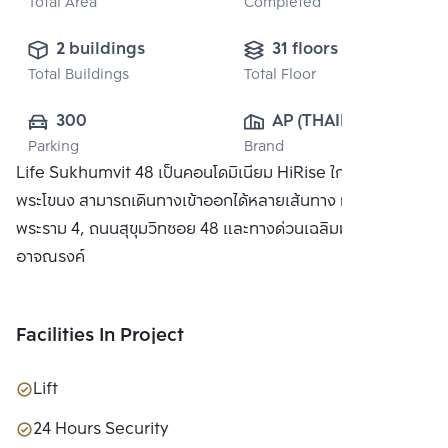
Total Area
Completed
2 buildings
31 floors
Total Buildings
Total Floor
300
AP (THAILAND) 
Parking
Brand
PUBLIC CO., 
Life Sukhumvit 48 เป็นคอนโดมิเนียม HiRise ใกล้สถานี
LTD.
พระโขนง สามารถเดินทางเข้าออกได้หลายเส้นทาง ทั้งถนน
พระราม 4, ถนนสุขุมวิทซอย 48 และทางด่วนเฉลิมมหานครและ
อาจณรงค์
Facilities In Project
Lift
24 Hours Security