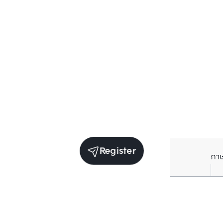
Register
ภา