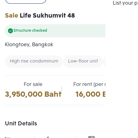
Compare
List your 
Sale
Life Sukhumvit 48
Structure checked
Klongtoey, Bangkok
High rise condominum
Low-floor unit
Expressway
For sale
For rent (per month)
3,950,000 Baht
16,000 Baht
Unit Details