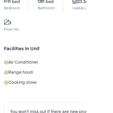
1 bed
1 bed
33.26 Sq.m.
Bedroom
Bathroom
Usable area
3
Floor No.
Facilities In Unit
Air Conditioner
Range hood
Cooking stove
You won't miss out if there are new program