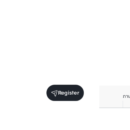
Register
ภา