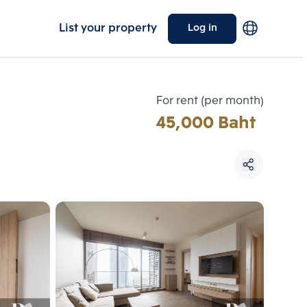
List your property
Log in
For rent (per month)
45,000 Baht
Choose comparative unit
Maximum 3 units
ive units
Compare
 3
Clear all