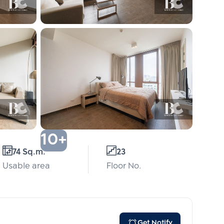
10+
74 Sq.m.
23
Usable area
Floor No.
Get Notify