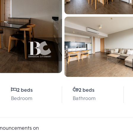
2 beds
2 beds
Bedroom
Bathroom
announcements on