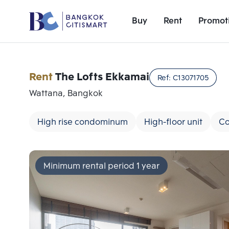
Buy
Rent
Promot
Rent
The Lofts Ekkamai
Ref:
C13071705
Wattana, Bangkok
High rise condominum
High-floor unit
Co
Minimum rental period 1 year
Add comparative units
Number 1