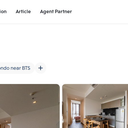
ion
Article
Agent Partner
Unit Images
Unit Details
Project Details
Nearby Places
ndo near BTS
Add comparative units
Add comparat
Number 2
Number