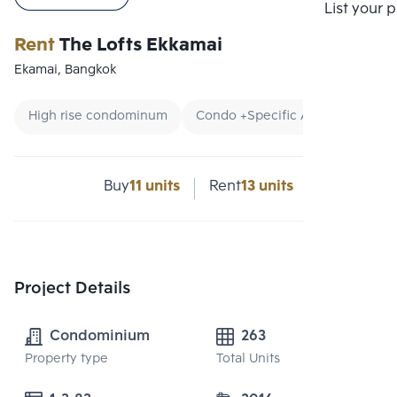
Compare
List your 
Rent
The Lofts Ekkamai
Ekamai, Bangkok
High rise condominum
Condo +Specific Area
Condo
Buy
11 units
Rent
13 units
Project Details
Condominium
263
Property type
Total Units