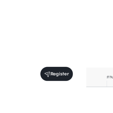
Register
ภา