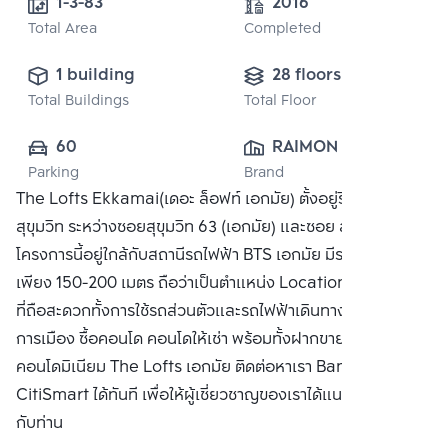
1-3-83 
2016
Total Area
Completed
1 building
28 floors
Total Buildings
Total Floor
60
RAIMON LAND 
Parking
Brand
PUBLIC CO., 
The Lofts Ekkamai(เดอะ ล็อฟท์ เอกมัย) ตั้งอยู่ริมถนน
LTD.
สุขุมวิท ระหว่างซอยสุขุมวิท 63 (เอกมัย) และซอย สุขุมวิท 65
โครงการนี้อยู่ใกล้กับสถานีรถไฟฟ้า BTS เอกมัย มีระยะเดินเท้า
เพียง 150-200 เมตร ถือว่าเป็นตำแหน่ง Location คอนโดเมือง
ที่ถือสะดวกทั้งการใช้รถส่วนตัวและรถไฟฟ้าเดินทางเข้าสู่ใจ
การเมือง ซื้อคอนโด คอนโดให้เช่า พร้อมทั้งฝากขาย
คอนโดมิเนียม The Lofts เอกมัย ติดต่อหาเรา Bangkok
CitiSmart ได้ทันที เพื่อให้ผู้เชี่ยวชาญของเราได้แนะนำคอนโดให้
กับท่าน