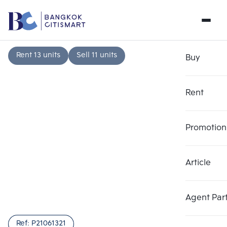
Rent 13 units
Sell 11 units
Buy
Rent
Promotion
Article
Choose comparative unit
Clear all
Maximum 3 units
Add comparative units
Add comparative units
Add comparative units
Agent Par
Number 1
Number 2
Number 3
Ref:
P21061321