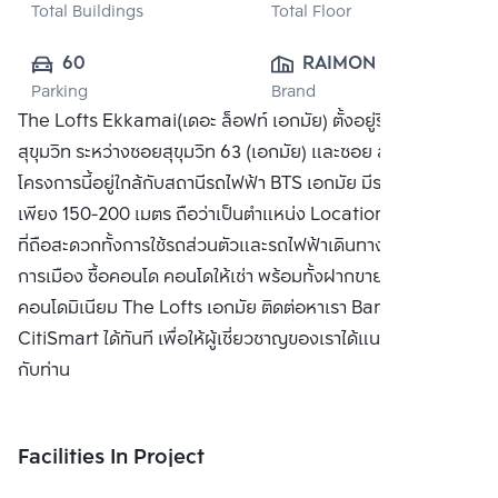
Total Buildings
Total Floor
60
RAIMON LAND 
Parking
Brand
PUBLIC CO., 
The Lofts Ekkamai(เดอะ ล็อฟท์ เอกมัย) ตั้งอยู่ริมถนน
LTD.
สุขุมวิท ระหว่างซอยสุขุมวิท 63 (เอกมัย) และซอย สุขุมวิท 65
โครงการนี้อยู่ใกล้กับสถานีรถไฟฟ้า BTS เอกมัย มีระยะเดินเท้า
เพียง 150-200 เมตร ถือว่าเป็นตำแหน่ง Location คอนโดเมือง
ที่ถือสะดวกทั้งการใช้รถส่วนตัวและรถไฟฟ้าเดินทางเข้าสู่ใจ
การเมือง ซื้อคอนโด คอนโดให้เช่า พร้อมทั้งฝากขาย
คอนโดมิเนียม The Lofts เอกมัย ติดต่อหาเรา Bangkok
CitiSmart ได้ทันที เพื่อให้ผู้เชี่ยวชาญของเราได้แนะนำคอนโดให้
กับท่าน
Facilities In Project