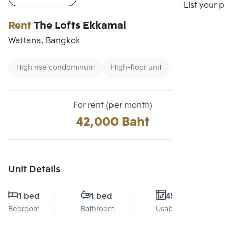
Compare
List your 
Rent
The Lofts Ekkamai
Wattana, Bangkok
High rise condominum
High-floor unit
CBD
For rent (per month)
42,000 Baht
Unit Details
1 bed
1 bed
45 Sq.m.
Bedroom
Bathroom
Usable area