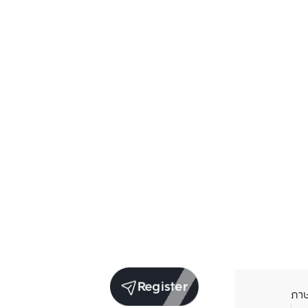
Register
ภา