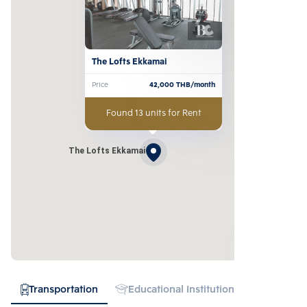
The Lofts Ekkamai
Price
42,000
THB/month
Found 13 units for Rent
The Lofts Ekkamai
Transportation
Educational Institution
Hospital