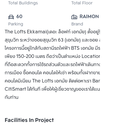
Total Buildings
Total Floor
60
RAIMON LAND 
Parking
Brand
PUBLIC CO., 
The Lofts Ekkamai(เดอะ ล็อฟท์ เอกมัย) ตั้งอยู่ริมถนน
LTD.
สุขุมวิท ระหว่างซอยสุขุมวิท 63 (เอกมัย) และซอย สุขุมวิท 65
โครงการนี้อยู่ใกล้กับสถานีรถไฟฟ้า BTS เอกมัย มีระยะเดินเท้า
เพียง 150-200 เมตร ถือว่าเป็นตำแหน่ง Location คอนโดเมือง
ที่ถือสะดวกทั้งการใช้รถส่วนตัวและรถไฟฟ้าเดินทางเข้าสู่ใจ
การเมือง ซื้อคอนโด คอนโดให้เช่า พร้อมทั้งฝากขาย
คอนโดมิเนียม The Lofts เอกมัย ติดต่อหาเรา Bangkok
CitiSmart ได้ทันที เพื่อให้ผู้เชี่ยวชาญของเราได้แนะนำคอนโดให้
กับท่าน
Facilities In Project