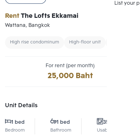
Compare
List your 
Rent
The Lofts Ekkamai
Wattana, Bangkok
High rise condominum
High-floor unit
Condo near 
For rent (per month)
25,000 Baht
Unit Details
1 bed
1 bed
35 Sq.m.
Bedroom
Bathroom
Usable area