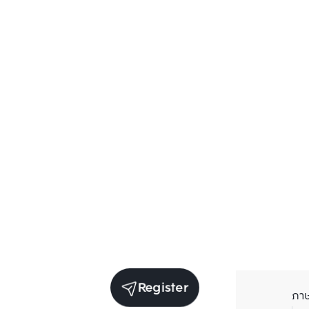
Register
ภา