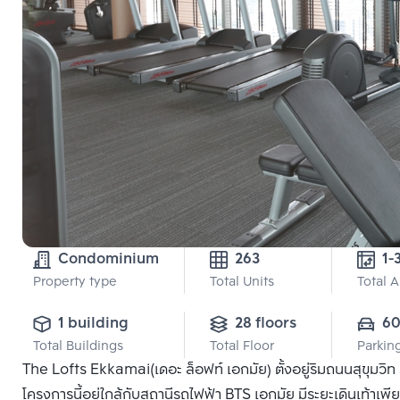
Condominium
263
Property type
Total Units
Total 
1 building
28 floors
6
Total Buildings
Total Floor
Parkin
The Lofts Ekkamai(เดอะ ล็อฟท์ เอกมัย) ตั้งอยู่ริมถนนสุขุมวิท
โครงการนี้อยู่ใกล้กับสถานีรถไฟฟ้า BTS เอกมัย มีระยะเดินเท้า