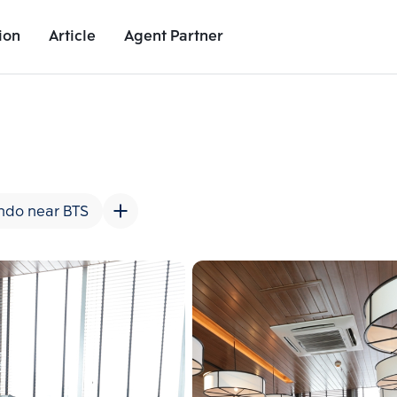
ion
Article
Agent Partner
Unit Images
Unit Details
Project Details
Nearby Places
ndo near BTS
Add comparative units
Add comparat
Number 2
Number