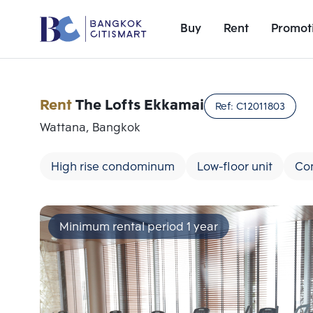
Buy
Rent
Promot
Rent
The Lofts Ekkamai
Ref:
C12011803
Wattana, Bangkok
High rise condominum
Low-floor unit
Co
Minimum rental period 1 year
Add comparative units
Number 1