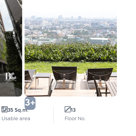
3+
35 Sq.m.
13
Usable area
Floor No.