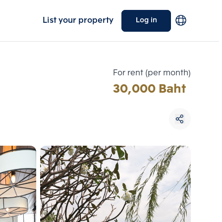
List your property
Log in
For rent (per month)
30,000 Baht
Choose comparative unit
Maximum 3 units
ive units
Compare
 3
Clear all