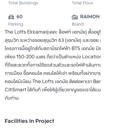
Total Buildings
Total Floor
60
RAIMON LAND 
Parking
Brand
PUBLIC CO., 
The Lofts Ekkamai(เดอะ ล็อฟท์ เอกมัย) ตั้งอยู่ริมถนน
LTD.
สุขุมวิท ระหว่างซอยสุขุมวิท 63 (เอกมัย) และซอย สุขุมวิท 65
โครงการนี้อยู่ใกล้กับสถานีรถไฟฟ้า BTS เอกมัย มีระยะเดินเท้า
เพียง 150-200 เมตร ถือว่าเป็นตำแหน่ง Location คอนโดเมือง
ที่ถือสะดวกทั้งการใช้รถส่วนตัวและรถไฟฟ้าเดินทางเข้าสู่ใจ
การเมือง ซื้อคอนโด คอนโดให้เช่า พร้อมทั้งฝากขาย
คอนโดมิเนียม The Lofts เอกมัย ติดต่อหาเรา Bangkok
CitiSmart ได้ทันที เพื่อให้ผู้เชี่ยวชาญของเราได้แนะนำคอนโดให้
กับท่าน
Facilities In Project