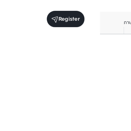
Register
ภา
Units for rent in the same project