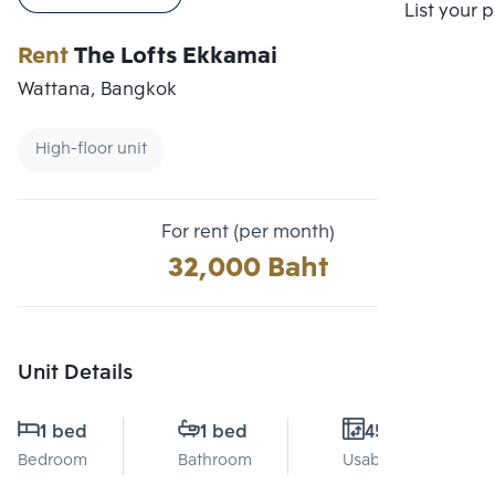
Compare
List your 
Rent
The Lofts Ekkamai
Wattana, Bangkok
High-floor unit
For rent (per month)
32,000 Baht
Unit Details
1 bed
1 bed
45 Sq.m.
Bedroom
Bathroom
Usable area