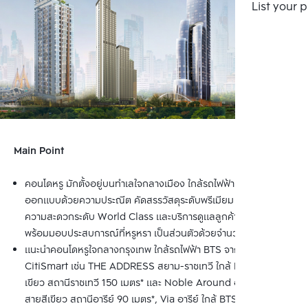
List your 
Main Point
คอนโดหรู มักตั้งอยู่บนทำเลใจกลางเมือง ใกล้รถไฟฟ้า พิถีพิถันการ
ออกแบบด้วยความประณีต คัดสรรวัสดุระดับพรีเมียม สิ่งอำนวย
ความสะดวกระดับ World Class และบริการดูแลลูกค้าที่มีมาตรฐาน 
พร้อมมอบประสบการณ์ที่หรูหรา เป็นส่วนตัวด้วยจำนวนยูนิตน้อย
แนะนำคอนโดหรูใจกลางกรุงเทพ ใกล้รถไฟฟ้า BTS จาก Bangkok 
CitiSmart เช่น THE ADDRESS สยาม-ราชเทวี ใกล้ BTS สายสี
เขียว สถานีราชเทวี 150 เมตร* และ Noble Around อารีย์ ใกล้ BTS 
สายสีเขียว สถานีอารีย์ 90 เมตร*, Via อารีย์ ใกล้ BTS สายสีเขียว 