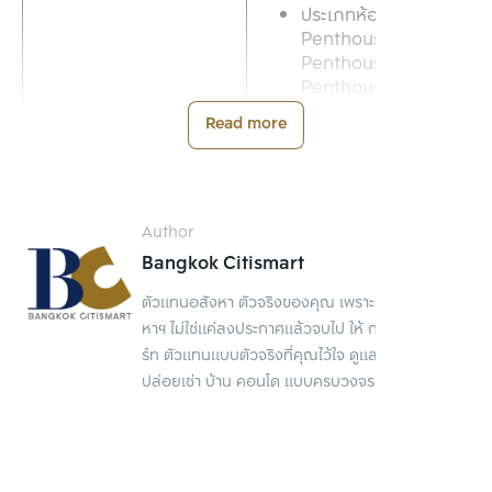
ประเภทห้อง: 
Penthouse Special, 
Penthouse, Master 
Penthouse, 
Grande 
อารีเทียร์ เพนท์เฮ้าส์ แอท อารีย์
Read more
Penthouse, 
Grande Master 
Penthouse
BTS สายสีเขียว สถานี
อารีย์ 1.2 กิโลเมตร*
Author
Bangkok Citismart
พื้นที่ใช้สอย: 26.4-44.7 
ตัวแทนอสังหา ตัวจริงของคุณ เพราะการขายอสัง
ตร.ม. 
หาฯ ไม่ใช่แค่ลงประกาศแล้วจบไป ให้ กรุงเทพ ซิตี้สมา
ประเภทห้อง:
1 ห้อง
ร์ท ตัวแทนแบบตัวจริงที่คุณไว้ใจ ดูแลเรื่องขาย
นอน, 1 ห้องนอนพลัส
Noble Around อารีย์
ปล่อยเช่า บ้าน คอนโด แบบครบวงจร
BTS สายสีเขียว สถานี
อารีย์ 90 เมตร*
พื้นที่ใช้สอย: 33-190 
ตร.ม.