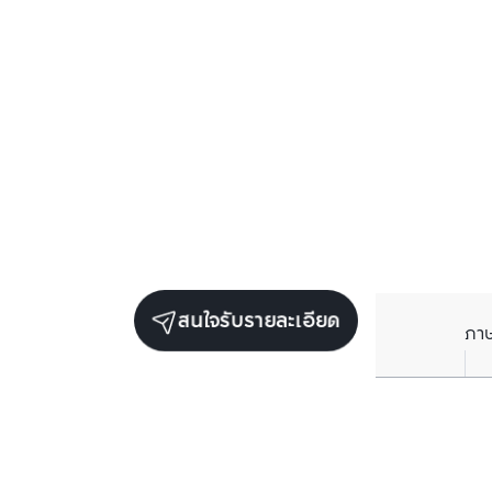
สนใจรับรายละเอียด
ภา