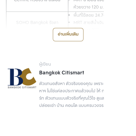
Centric ห้วยขวาง สเตชั่น
MRT สายสีน้ำเงิน สถานี
ห้วยขวาง 120 ม.*
พื้นที่ใช้สอย 24.7-34.9 ตร.ม.
SOHO Bangkok รัชดา
MRT สายสีน้ำเงิน สถานี
ห้วยขวาง 200 ม.*
อ่านเพิ่มเติม
พื้นที่ใช้สอย 26-60 ตร.ม.
THE STAGE Mindscape รัชดา-
MRT สายสีน้ำเงิน สถานี
ห้วยขวาง
ห้วยขวาง 250 ม.*
พื้นที่ใช้สอย 28-71.5 ตร.ม.
ผู้เขียน
Ideo รัชดา-สุทธิสาร
MRT สายสีน้ำเงิน สถานี
Bangkok Citismart
สุทธิสาร 450 ม.*
ตัวแทนอสังหา ตัวจริงของคุณ เพราะการขายอสัง
พื้นที่ใช้สอย 29.66-61.41 ตร.ม.
Maestro 19 รัชดา 19-วิภา
หาฯ ไม่ใช่แค่ลงประกาศแล้วจบไป ให้ กรุงเทพ ซิตี้สมา
MRT สายสีน้ำเงิน สถานี
ร์ท ตัวแทนแบบตัวจริงที่คุณไว้ใจ ดูแลเรื่องขาย
รัชดาภิเษก 650 ม.*
ปล่อยเช่า บ้าน คอนโด แบบครบวงจร
พื้นที่ใช้สอย 23-35.25 ตร.ม.
The Base รัชดา 19
MRT สายสีน้ำเงิน สถานี
รัชดาภิเษก 750 ม.*
MRT สายสีเหลือง สถานีโชคชัย 
COBE ลาดพร้าว-สุทธิสาร