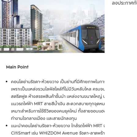
ลงประกาศกั
Main Point
คอนโดย่านรัชดา-ห้วยขวาง เป็นย่านที่มีศักยภาพในการเติบโตสูง 
เพราะเป็นแหล่งรวมไลฟ์สไตล์ที่ไม่มีวันหลับใหล ครบจบทั้งร้านอาหาร 
สตรีตฟูด ห้างสรรพสินค้าชั้นนำ แหล่งงานขนาดใหญ่ บนทำเลตาม
แนวรถไฟฟ้า MRT สายสีน้ำเงิน สะดวกสบายทุกจุดหมายปลายทาง 
เหมาะสำหรับการใช้ชีวิตของคนยุคใหม่ ทั้งสายชอบแฮงค์เอาท์ สาย
ทำงานใจกลางเมือง และสายนักลงทุน
แนะนำคอนโดย่านรัชดา-ห้วยขวาง ใกล้รถไฟฟ้า MRT จาก Bangkok 
CitiSmart เช่น WHIZDOM Avenue รัชดา-ลาดพร้าว ติด MRT 