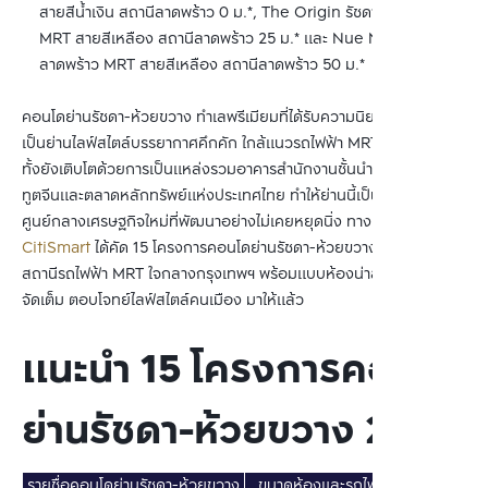
สายสีน้ำเงิน สถานีลาดพร้าว 0 ม.*, The Origin รัชดา-ลาดพร้าว 
MRT สายสีเหลือง สถานีลาดพร้าว 25 ม.* และ Nue Noble รัชดา-
ลาดพร้าว MRT สายสีเหลือง สถานีลาดพร้าว 50 ม.*
คอนโดย่านรัชดา-ห้วยขวาง ทำเลพรีเมียมที่ได้รับความนิยมสูง ด้วยการ
เป็นย่านไลฟ์สไตล์บรรยากาศคึกคัก ใกล้แนวรถไฟฟ้า MRT สายสีน้ำเงิน 
ทั้งยังเติบโตด้วยการเป็นแหล่งรวมอาคารสำนักงานชั้นนำ รวมถึงสถาน
ทูตจีนและตลาดหลักทรัพย์แห่งประเทศไทย ทำให้ย่านนี้เป็น New CBD 
ศูนย์กลางเศรษฐกิจใหม่ที่พัฒนาอย่างไม่เคยหยุดนิ่ง ทาง 
Bangkok 
CitiSmart
 ได้คัด 15 โครงการคอนโดย่านรัชดา-ห้วยขวาง ปี 2569 ใกล้
สถานีรถไฟฟ้า MRT ใจกลางกรุงเทพฯ พร้อมแบบห้องน่าสนใจ ฟังก์ชัน
จัดเต็ม ตอบโจทย์ไลฟ์สไตล์คนเมือง มาให้แล้ว
แนะนำ 15 โครงการคอนโด
ย่านรัชดา-ห้วยขวาง 2569
รายชื่อคอนโดย่านรัชดา-ห้วยขวาง
ขนาดห้องและรถไฟฟ้าใกล้เคียง