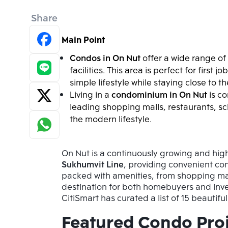
Share
Main Point
Condos in On Nut
 offer a wide range o
facilities. This area is perfect for first 
simple lifestyle while staying close to t
Living in a 
condominium in On Nut
 is c
leading shopping malls, restaurants, sch
the modern lifestyle.
On Nut is a continuously growing and high
Sukhumvit Line
, providing convenient conn
packed with amenities, from shopping malls
destination for both homebuyers and invest
CitiSmart has curated a list of 15 beautifu
Featured Condo Proj