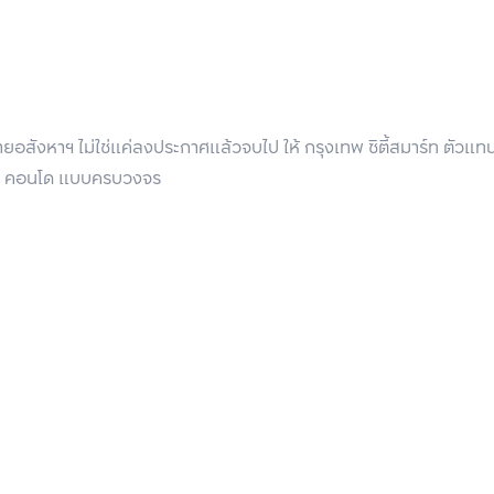
BTS On Nut 1.6 km
BTS On Nut 2.3 km
อสังหาฯ ไม่ใช่แค่ลงประกาศแล้วจบไป ให้ กรุงเทพ ซิตี้สมาร์ท ตัวแ
BTS On Nut 2.3 km
 บ้าน คอนโด แบบครบวงจร
nut Station)