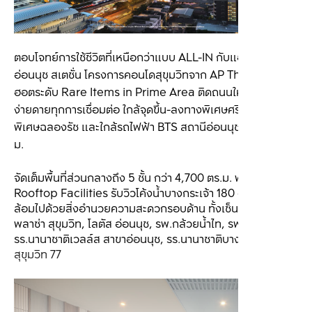
ตอบโจทย์การใช้ชีวิตที่เหนือกว่าแบบ ALL-IN กับแอสปาย 
อ่อนนุช สเตชั่น โครงการคอนโดสุขุมวิทจาก AP Thai บนทำเล
ฮอตระดับ Rare Items in Prime Area ติดถนนใหญ่สุขุมวิท 
ง่ายดายทุกการเชื่อมต่อ ใกล้จุดขึ้น-ลงทางพิเศษศรีรัช ทาง
พิเศษฉลองรัช และใกล้รถไฟฟ้า BTS สถานีอ่อนนุช เพียง 200 
ม. 
จัดเต็มพื้นที่ส่วนกลางถึง 5 ชั้น กว่า 4,700 ตร.ม. พร้อม Triple 
Rooftop Facilities รับวิวโค้งน้ำบางกระเจ้า 180 องศา ราย
ล้อมไปด้วยสิ่งอำนวยความสะดวกรอบด้าน ทั้งเซ็นจูรี เดอะมูฟวี
พลาซ่า สุขุมวิท, โลตัส อ่อนนุช, รพ.กล้วยน้ำไท, รพ.สุขุมวิท, 
รร.นานาชาติเวลล์ส สาขาอ่อนนุช, รร.นานาชาติบางกอกเพรพ 
สุขุมวิท 77