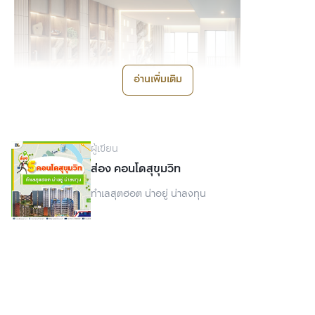
อ่านเพิ่มเติม
ผู้เขียน
ส่อง คอนโดสุขุมวิท
แอสปาย อ่อนนุช สเตชั่น คอนโด High Rise 37 ชั้น ที่รองรับ
ทำเลสุตฮอต น่าอยู่ น่าลงทุน
การใช้ชีวิตทุกรูปแบบด้วยการรังสรรค์พื้นที่ใช้สอยสุดกว้างขวาง
ตั้งแต่ 27-53 ตร.ม. มีแบบห้องให้เลือกสรรหลา
ก
หลายตามไลฟ์
สไตล์ ทั้ง 1 ห้องนอน, 1 ห้องนอนพลัส, 2 ห้องนอน 2 ห้องน้ำ 
พิถีพิถันการออกแบบทุกตารางเมตรอย่างเป็นสัดส่วน ทั้งมุมพัก
ผ่อน นั่งเล่น ทำงาน พร้อมดีไซน์ครัวปิด และพื้นที่เก็บของสุด
กว้างขวาง ตอบโจทย์วิถีชีวิตคนเมือง
สิ่งอำนวยความสะดวกภายในโครงการคอนโด แอสปาย 