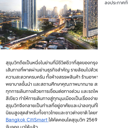
ลงประกาศกั
สุขุมวิทถือเป็นหนึ่งในย่านที่มีชีวิตชีวาที่สุดของกรุงเทพมหานคร 
เส้นทางที่พาดผ่านย่านธุรกิจสำคัญ รายล้อมไปด้วยสิ่งอำนวย
ความสะดวกครบครัน ทั้งห้างสรรพสินค้า ร้านอาหาร โรง
พยาบาลชั้นนำ และสถานศึกษาคุณภาพมากมาย สะดวกสบาย
ทุกการเดินทางด้วยการเชื่อมต่อทางด่วน และรถไฟฟ้า BTS สาย
สีเขียว ทำให้การเดินทางสู่ทุกมุมเมืองเป็นเรื่องง่าย คอนโด
สุขุมวิทจึงกลายเป็นทำเลที่อยู่อาศัยและน่าลงทุนที่ได้รับความ
นิยมสูงสุดสำหรับทั้งชาวไทยและชาวต่างชาติ 
โดยทาง 
Bangkok CitiSmart 
ได้คัดคอนโดสุขุมวิท 2569 ราคาดี น่า
จับจอง มาให้แล้ว