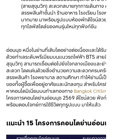
(สายสุขุมวิท) สะดวกสบายทุกการเดินทาง ครบครันห้าง
สรรพสินค้าชั้นนำ ร้านอาหาร โรงเรียน โรงพยาบาล
มากมาย มาพร้อมรูปแบบห้องพักดีไซน์สวย ตอบโจทย์
ทุกไลฟ์สไตล์ของคนรุ่นใหม่ทุกฟังก์ชัน
อ่อนนุช หนึ่งในย่านที่เติบโตอย่างต่อเนื่องและได้รับความนิยมสูง 
ด้วยทำเลระดับพรีเมียมบนแนวรถไฟฟ้า BTS สายสีเขียว (สาย
สุขุมวิท) สามารถเชื่อมต่อไปยังใจกลางเมืองและย่านธุรกิจได้
สะดวก โดดเด่นด้วยสิ่งอำนวยความสะดวกครบครัน ทั้งห้าง
สรรพสินค้า โรงพยาบาล สถานศึกษา ทำให้ย่านนี้เป็นจุดหมาย
ของทั้งผู้ซื้อเพื่ออยู่อาศัยและนักลงทุน สำหรับใครที่กำลังมอง
หาคอนโดมิเนียมบนทำเลทอง
ทาง 
ได้คัด 15 
Bangkok CitiSmart
โครงการคอนโดย่านอ่อนนุช 2569 ดีไซน์สวย ฟังก์ชันครบ 
พร้อมตอบโจทย์การใช้ชีวิตทุกรูปแบบ มาให้แล้ว
แนะนำ 15 โครงการคอนโดย่านอ่อนนุช 2569
รายชื่อคอนโดอ่อนนุช
ระยะทางจากสถานี