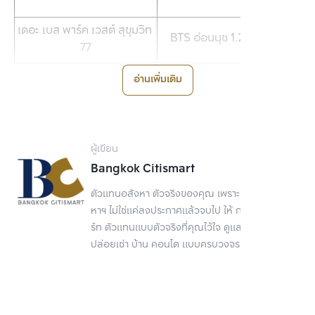
เดอะ เบส พาร์ค เวสต์ สุขุมวิท 
BTS อ่อนนุช 
1.2 กิโลเมตร
77
อ่านเพิ่มเติม
BTS บางจาก 
1.3 กิโลเมตร
กู๊ด เดย์ สุขุมวิท 93
วาลเลส เฮาส์
BTS อ่อนนุช 
1.3 กิโลเมตร
ผู้เขียน
Bangkok Citismart
BTS อ่อนนุช 
1.3 กิโลเมตร
โมดิซ สุขุมวิท 50
ตัวแทนอสังหา ตัวจริงของคุณ เพราะการขายอสัง
หาฯ ไม่ใช่แค่ลงประกาศแล้วจบไป ให้ กรุงเทพ ซิตี้สมา
BTS อ่อนนุช 
1.4 กิโลเมตร
โมริ เฮาส์
ร์ท ตัวแทนแบบตัวจริงที่คุณไว้ใจ ดูแลเรื่องขาย
ปล่อยเช่า บ้าน คอนโด แบบครบวงจร
BTS อ่อนนุช 
1.6 กิโลเมตร
คาวะ เฮ้าส์ อ่อนนุช 77