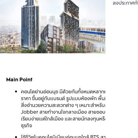
ลงประกาศกั
Main Point
คอนโดย่านอ่อนนุช มีด้วยกันทั้งหมดหลากหลายระดับ
ราคา ขึ้นอยู่กับแบรนด์ รูปแบบห้องพัก พื้นที่ใช้สอย หรือ
สิ่งอำนวยความสะดวกต่าง ๆ เหมาะสำหรับสาย First 
Jobber สายทำงานใจกลางเมือง สายชอบไลฟ์สไตล์
เรียบง่ายแต่ใกล้เมือง และสายนักลงทุนหรือเจ้าของ
ธุรกิจ
ใช้ชีวิตในคอนโดมิเนียมอ่อนนุชใกล้ BTS สายสีเขียว 