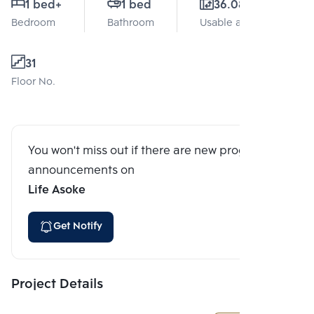
1 bed
+
1 bed
36.08 Sq.m.
Bedroom
Bathroom
Usable area
31
Floor No.
You won't miss out if there are new program
announcements on
Life Asoke
Get Notify
Project Details