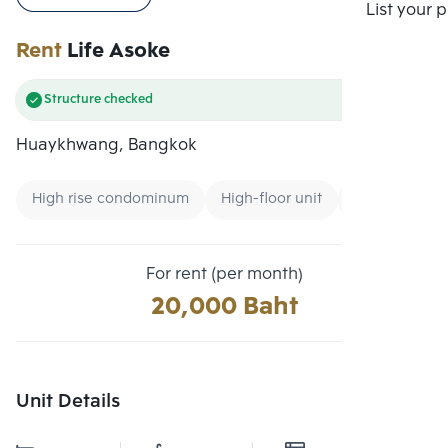
Compare
List your 
Rent
Life Asoke
Structure checked
Huaykhwang, Bangkok
High rise condominum
High-floor unit
Condo near U
For rent (per month)
20,000 Baht
Unit Details