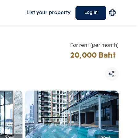
List your property
Log in
For rent (per month)
20,000 Baht
Choose comparative unit
Maximum 3 units
ive units
Compare
 3
Clear all