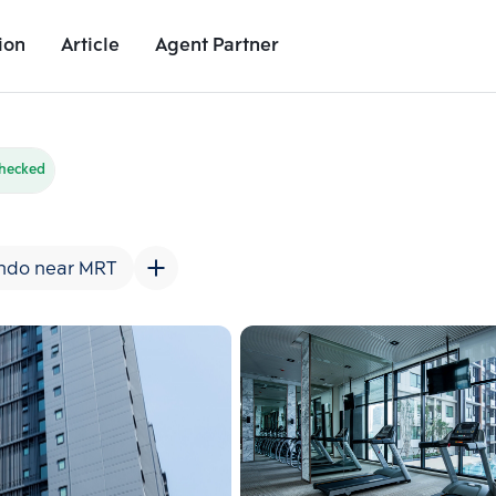
ion
Article
Agent Partner
Unit Images
Unit Details
Project Details
Nearby Places
checked
ndo near MRT
Add comparative units
Add comparat
Number 2
Number