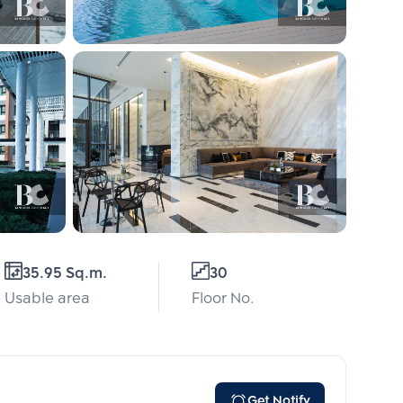
35.95 Sq.m.
30
Usable area
Floor No.
Get Notify