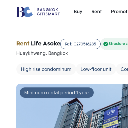
Buy
Rent
Promot
Rent
Life Asoke
Ref:
C270516285
Structure 
Huaykhwang, Bangkok
High rise condominum
Low-floor unit
Co
Minimum rental period 1 year
Add comparative units
Number 1