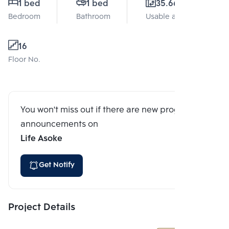
1 bed
1 bed
35.66 Sq.m.
Bedroom
Bathroom
Usable area
16
Floor No.
You won't miss out if there are new program
announcements on
Life Asoke
Get Notify
Project Details