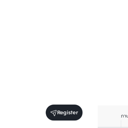
Register
ภา