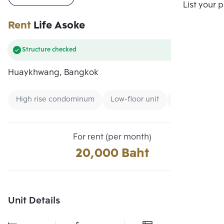
Compare
List your 
Rent
Life Asoke
Structure checked
Huaykhwang, Bangkok
High rise condominum
Low-floor unit
Condo near B
For rent (per month)
20,000 Baht
Unit Details