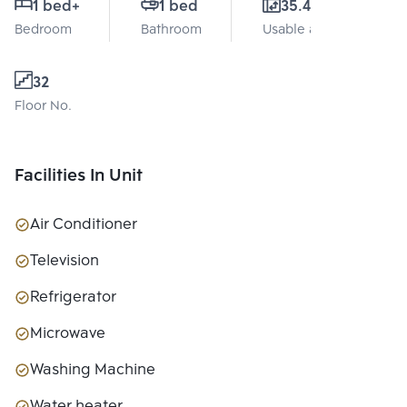
1 bed
+
1 bed
35.41 Sq.m.
Bedroom
Bathroom
Usable area
32
Floor No.
Facilities In Unit
Air Conditioner
Television
Refrigerator
Microwave
Washing Machine
Water heater