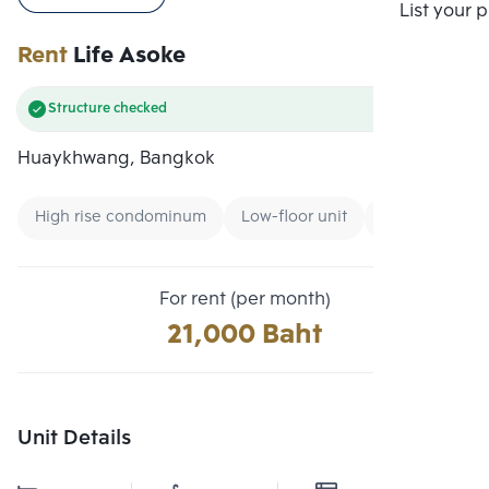
Compare
List your 
Rent
Life Asoke
Structure checked
Huaykhwang, Bangkok
High rise condominum
Low-floor unit
Condo near B
For rent (per month)
21,000 Baht
Unit Details