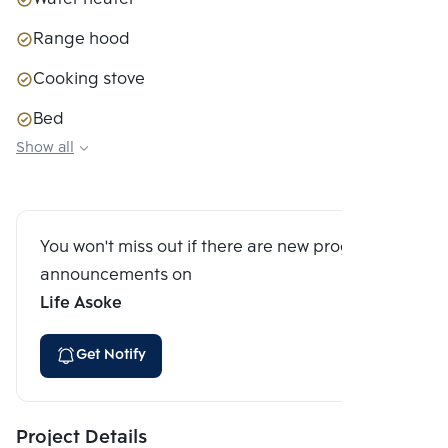
Range hood
Cooking stove
Bed
Show all
Closet
Sofa couch
Digital Door Lock
You won't miss out if there are new program
announcements on
Life Asoke
Get Notify
Project Details