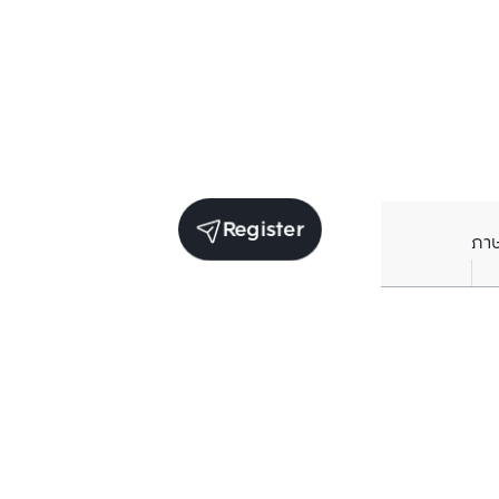
Register
ภา
Units for rent in the same project