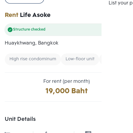
Compare
List your 
Rent
Life Asoke
Structure checked
Huaykhwang, Bangkok
High rise condominum
Low-floor unit
Condo near B
For rent (per month)
19,000 Baht
Unit Details