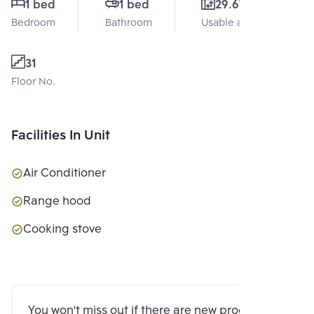
1 bed
1 bed
29.67 Sq.m.
Bedroom
Bathroom
Usable area
31
Floor No.
Facilities In Unit
Air Conditioner
Range hood
Cooking stove
You won't miss out if there are new program