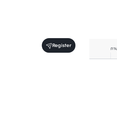
Register
ภา
Units for rent in the same project