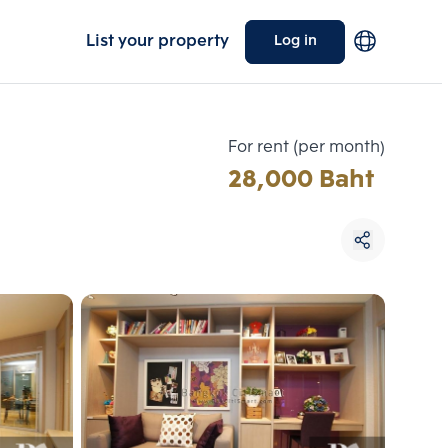
List your property
Log in
For rent (per month)
28,000 Baht
Choose comparative unit
Maximum 3 units
ive units
Compare
 3
Clear all