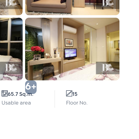
6+
65.7 Sq.m.
15
Usable area
Floor No.