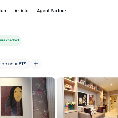
ion
Article
Agent Partner
Unit Images
Unit Details
Project Details
Nearby Places
ture checked
ndo near BTS
Add comparative units
Add comparat
Number 2
Number