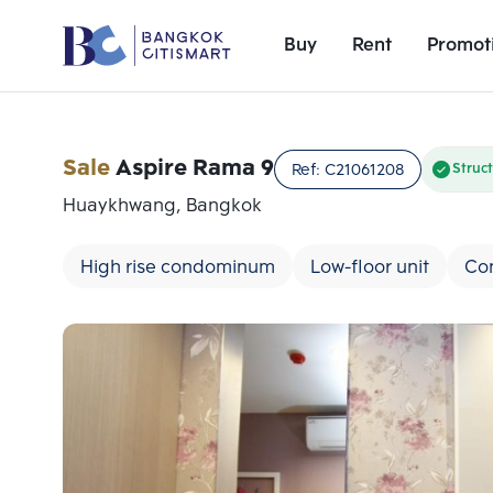
Buy
Rent
Promot
Sale
Aspire Rama 9
Ref:
C21061208
Struc
Huaykhwang, Bangkok
High rise condominum
Low-floor unit
Co
Add comparative units
Number 1