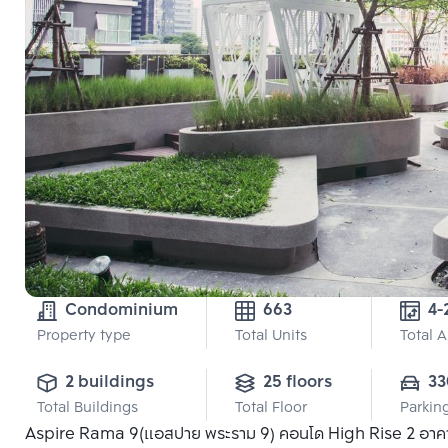
Condominium
663
4-
Property type
Total Units
Total 
2 buildings
25 floors
33
Total Buildings
Total Floor
Parkin
Aspire Rama 9(แอสปาย พระราม 9) คอนโด High Rise 2 อาคาร แ