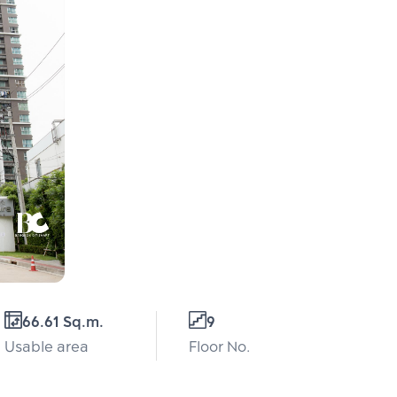
66.61 Sq.m.
9
Usable area
Floor No.