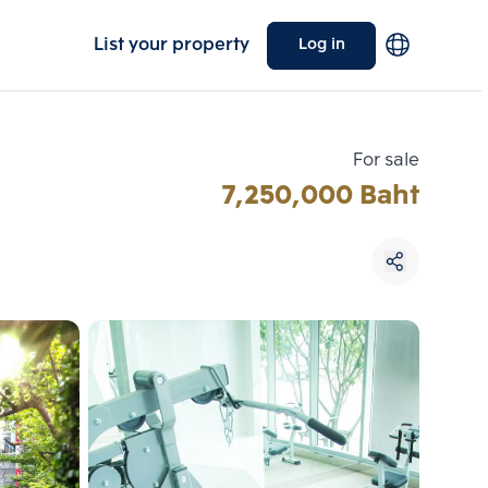
List your property
Log in
For sale
7,250,000 Baht
Choose comparative unit
Maximum 3 units
ive units
Compare
 3
Clear all