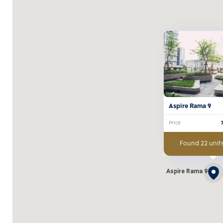
Aspire Rama 9
Price
Found 22 units
Aspire Rama 9