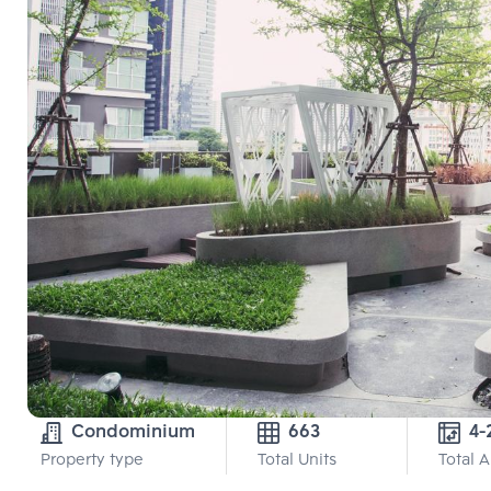
Condominium
663
4-
Property type
Total Units
Total 