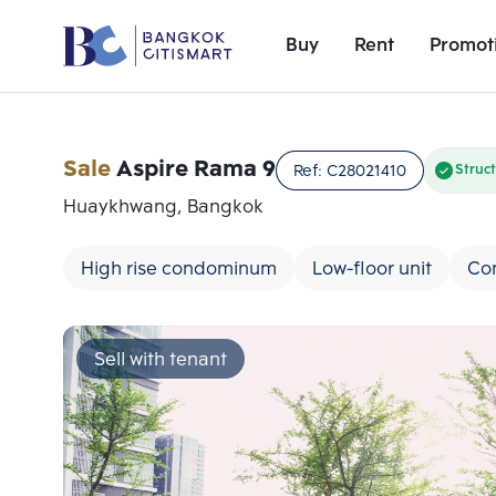
Buy
Rent
Promot
Sale
Aspire Rama 9
Ref:
C28021410
Struc
Huaykhwang, Bangkok
High rise condominum
Low-floor unit
Co
Sell with tenant
Add comparative units
Number 1