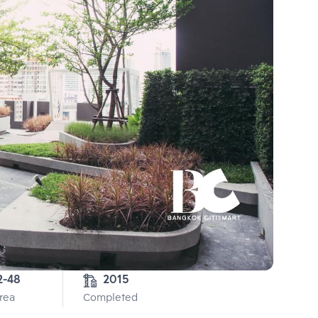
2-48
2015
Area
Completed