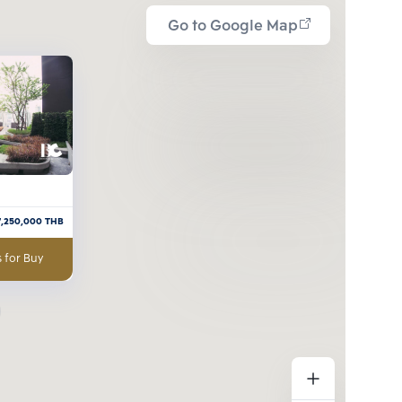
Go to Google Map
7,250,000
THB
 for Buy