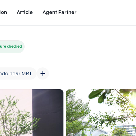
ion
Article
Agent Partner
Unit Images
Unit Details
Project Details
Nearby Places
ture checked
ndo near MRT
Add comparative units
Add comparat
Number 2
Number