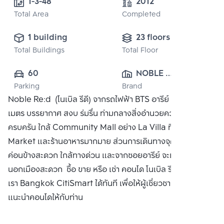
1-3-48 
2012
Total Area
Completed
1 building
23 floors
Total Buildings
Total Floor
60
NOBLE 
Parking
Brand
DEVELOPMENT 
Noble Re:d (โนเบิล รีดี) จากรถไฟฟ้า BTS อารีย์ เพียงแค่ 100
PUBLIC CO., 
เมตร บรรยากาศ สงบ ร่มรื่น ท่ามกลางสิ่งอำนวยความสะดวก
LTD.
ครบครัน ใกล้ Community Mall อย่าง La Villa ที่มี Villa
Market และร้านอาหารมากมาย ส่วนการเดินทางจุดใช้รถยนต์
ค่อนข้างสะดวก ใกล้ทางด่วน และจากซอยอารีย์ จะเข้าเมืองออก
นอกเมืองสะดวก ซื้อ ขาย หรือ เช่า คอนโด โนเบิล รีดี ติดต่อหา
เรา Bangkok CitiSmart ได้ทันที เพื่อให้ผู้เชี่ยวชาญของเราได้
แนะนำคอนโดให้กับท่าน