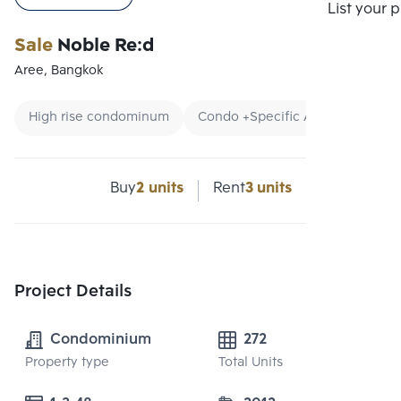
Compare
List your 
Sale
Noble Re:d
Aree, Bangkok
High rise condominum
Condo +Specific Area
Condo
Buy
2 units
Rent
3 units
Project Details
Condominium
272
Property type
Total Units