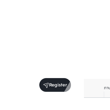
Register
ภา