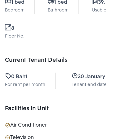
1 bed
1 bed
39.2 Sq.m.
Bedroom
Bathroom
Usable area
8
Floor No.
Current Tenant Details
0 Baht
30 January 2027
For rent per month
Tenant end date
Facilities In Unit
Air Conditioner
Television