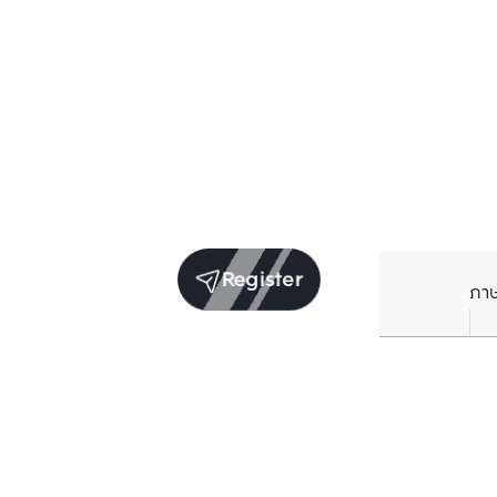
Register
ภา
Units for sale in the same project