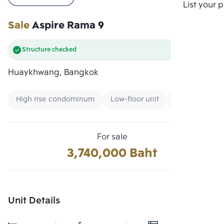
Compare
List your 
Sale
Aspire Rama 9
Structure checked
Huaykhwang, Bangkok
High rise condominum
Low-floor unit
Condo near B
For sale
3,740,000 Baht
Unit Details