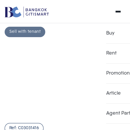
Sell with tenant
Buy
Rent
Promotion
Article
Choose comparative unit
Clear all
Maximum 3 units
Add comparative units
Add comparative units
Add comparative units
Agent Par
Number 1
Number 2
Number 3
Ref:
C03031416