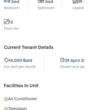
1 bed
1 bed
39.2 Sq.m.
Bedroom
Bathroom
Usable area
13
Floor No.
Current Tenant Details
14,000 Baht
29 April 2027
For rent per month
Tenant end date
Facilities In Unit
Air Conditioner
Television