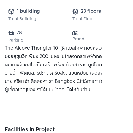
1 building
23 floors
Total Buildings
Total Floor
78
Brand
Parking
The Alcove Thonglor 10 (ดิ แอลโคพ ทองหล่อ 10) ห่างจาก
ซอยสุขุมวิทเพียง 200 เมตร ไม่ไกลจากรถไฟฟ้าทองหล่อ คอนโด
ตกแต่งด้วยสไตล์โมเดิร์น พร้อมด้วยสาธารณูปโภคครบครัน สระ
ว่ายน้ำ, ฟิตเนส, รปภ., รถรับส่ง, สวนหย่อม (ลอยฟ้า) ได้แก่ ซื้อ
ขาย หรือ เช่า ติดต่อหาเรา Bangkok CitiSmart ได้ทันที เพื่อให้
ผู้เชี่ยวชาญของเราได้แนะนำคอนโดให้กับท่าน
Facilities In Project