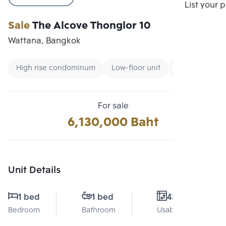
Compare
List your 
Sale
The Alcove Thonglor 10
Wattana, Bangkok
High rise condominum
Low-floor unit
CBD
For sale
6,130,000 Baht
Unit Details
1 bed
1 bed
43 Sq.m.
Bedroom
Bathroom
Usable area