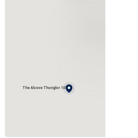
The Alcove Thonglor 10