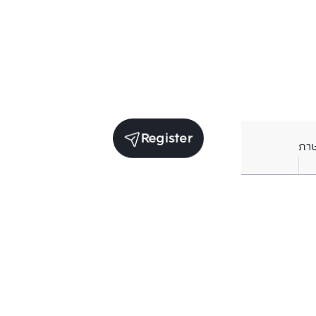
Register
ภา
Units for sale in the same project