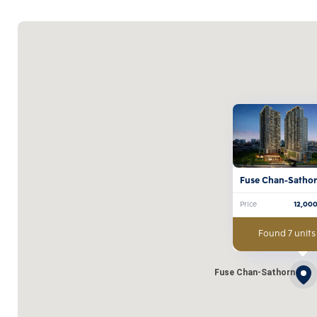
Fuse Chan-Satho
Price
12,00
Found 7 units
Fuse Chan-Sathorn