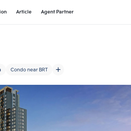
ion
Article
Agent Partner
Project Images
Project Details
Nearby Places
Growth Rat
a
Condo near BRT
Add comparative units
Add comparat
Number 2
Number