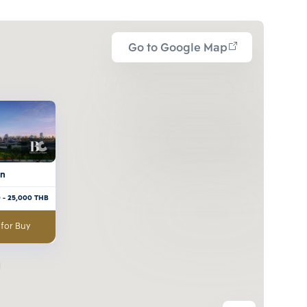
Go to Google Map
rn
0
- 25,000
THB
 for Buy