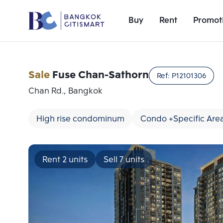
Buy
Rent
Promot
Sale
Fuse Chan-Sathorn
Ref:
P12101306
Chan Rd., Bangkok
High rise condominum
Condo +Specific Are
Rent 2 units
Sell 7 units
Add comparative units
Number 1