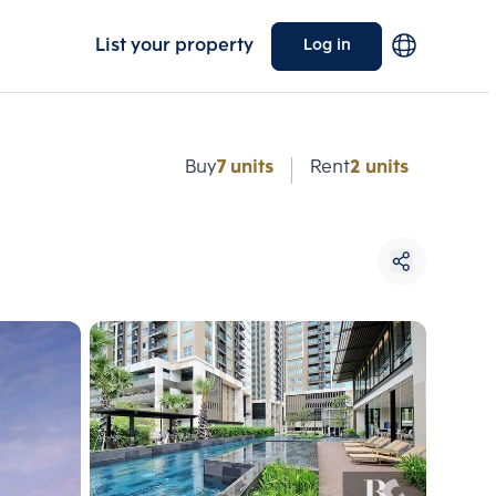
List your property
Log in
e
Buy
7 units
Rent
2 units
Choose comparative unit
Maximum 3 units
ive units
Compare
 3
Clear all