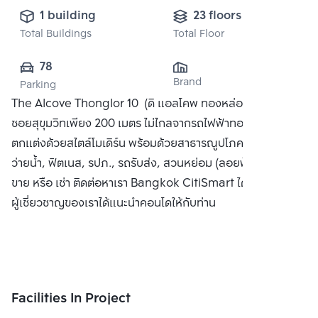
1 building
23 floors
Total Buildings
Total Floor
78
Brand
Parking
The Alcove Thonglor 10 (ดิ แอลโคพ ทองหล่อ 10) ห่างจาก
ซอยสุขุมวิทเพียง 200 เมตร ไม่ไกลจากรถไฟฟ้าทองหล่อ คอนโด
ตกแต่งด้วยสไตล์โมเดิร์น พร้อมด้วยสาธารณูปโภคครบครัน สระ
ว่ายน้ำ, ฟิตเนส, รปภ., รถรับส่ง, สวนหย่อม (ลอยฟ้า) ได้แก่ ซื้อ
ขาย หรือ เช่า ติดต่อหาเรา Bangkok CitiSmart ได้ทันที เพื่อให้
ผู้เชี่ยวชาญของเราได้แนะนำคอนโดให้กับท่าน
Facilities In Project