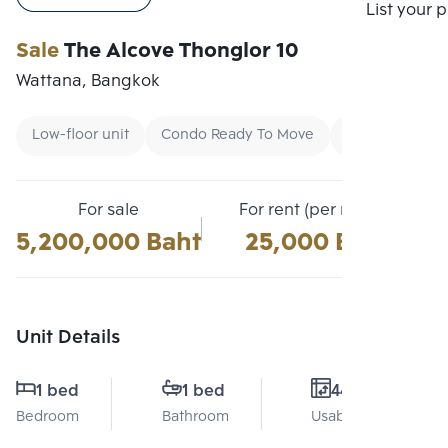
Compare
List your 
Sale
The Alcove Thonglor 10
Wattana, Bangkok
Low-floor unit
Condo Ready To Move
Buy
For sale
For rent (per month)
5,200,000 Baht
25,000 Baht
Unit Details
1 bed
1 bed
44 Sq.m.
Bedroom
Bathroom
Usable area