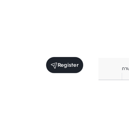
Register
ภา
Units for sale in the same project