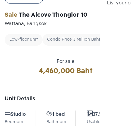
Compare
List your 
Sale
The Alcove Thonglor 10
Wattana, Bangkok
Low-floor unit
Condo Price 3 Million Baht - 5 Million Bah
For sale
4,460,000 Baht
Unit Details
Studio
1 bed
37.5 Sq.m.
Bedroom
Bathroom
Usable area