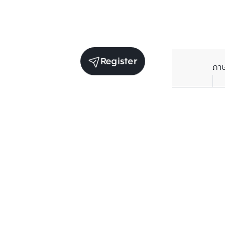
Register
ภา
Units for sale in the same project