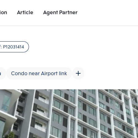
ion
Article
Agent Partner
Project Images
Project Details
Nearby Places
Growth Rat
f:
P12031414
a
Condo near Airport link
Add comparative units
Add comparat
Number 2
Number