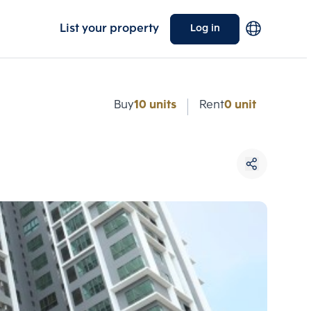
List your property
Log in
e
Buy
10 units
Rent
0 unit
Choose comparative unit
Maximum 3 units
ive units
Compare
 3
Clear all