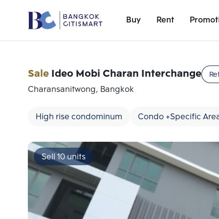
Buy
Rent
Promot
Sale
Ideo Mobi Charan Interchange
Re
Charansanitwong, Bangkok
High rise condominum
Condo +Specific Are
Sell 10 units
Add comparative units
Number 1