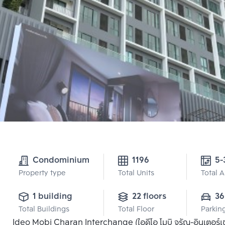
Condominium
1196
Property type
Total Units
Total 
1 building
22 floors
36
Total Buildings
Total Floor
Parkin
Ideo Mobi Charan Interchange (ไอดีโอ โมบิ จรัญ-อินเตอร์เช