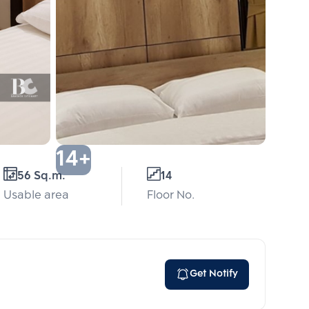
14+
56 Sq.m.
14
Usable area
Floor No.
Get Notify