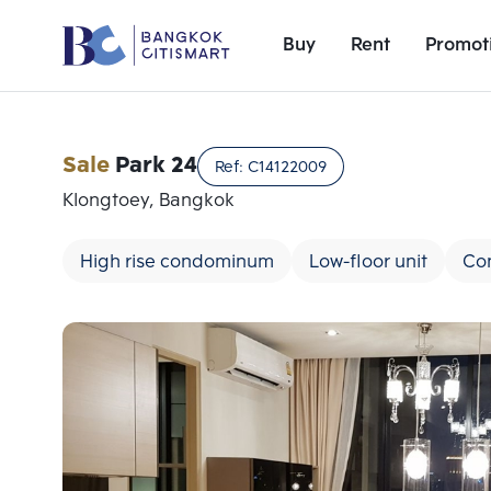
Buy
Rent
Promot
Sale
Park 24
Ref:
C14122009
Klongtoey, Bangkok
High rise condominum
Low-floor unit
Co
Add comparative units
Number 1