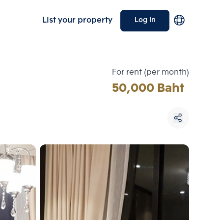
List your property
Log in
For rent (per month)
50,000 Baht
Choose comparative unit
Maximum 3 units
ive units
Compare
 3
Clear all