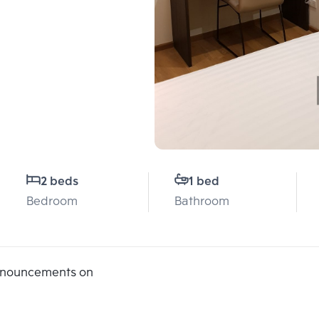
2 beds
1 bed
Bedroom
Bathroom
announcements on