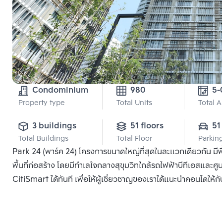
Condominium
980
Property type
Total Units
Total 
3 buildings
51 floors
51
Total Buildings
Total Floor
Parkin
Park 24 (พาร์ค 24) โครงการขนาดใหญ่ที่สุดในละแวกเดียวกัน มีพ
พื้นที่ก่อสร้าง โดยมีทำเลใจกลางสุขุมวิทใกล้รถไฟฟ้าบีทีเอสและศู
CitiSmart ได้ทันที เพื่อให้ผู้เชี่ยวชาญของเราได้แนะนำคอนโดให้กั