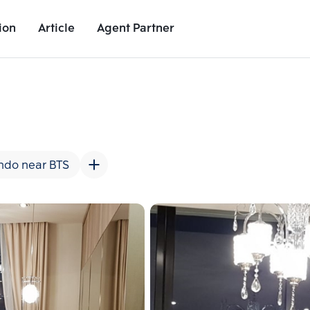
ion
Article
Agent Partner
Unit Images
Unit Details
Project Details
Nearby Places
ndo near BTS
Add comparative units
Add comparat
Number 2
Number