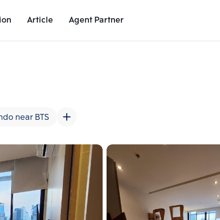
ion
Article
Agent Partner
Unit Images
Unit Details
Project Details
Nearby Places
ndo near BTS
Add comparative units
Add comparat
Number 2
Number