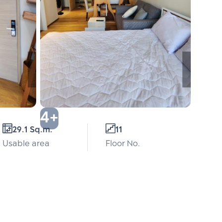
4+
29.1 Sq.m.
11
Usable area
Floor No.