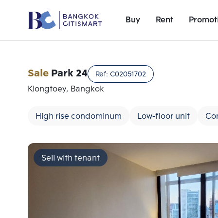
Buy
Rent
Promot
Sale
Park 24
Ref:
C02051702
Klongtoey, Bangkok
High rise condominum
Low-floor unit
Co
Sell with tenant
Add comparative units
Number 1