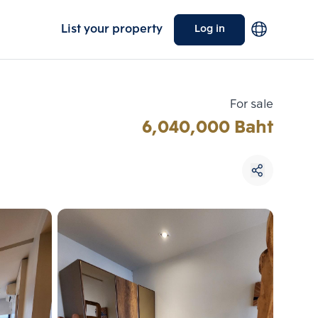
List your property
Log in
For sale
6,040,000 Baht
Choose comparative unit
Maximum 3 units
ive units
Compare
 3
Clear all