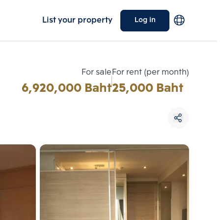
List your property
Log in
For sale
For rent (per month)
6,920,000 Baht
25,000 Baht
Choose comparative unit
Maximum 3 units
ive units
Compare
 3
Clear all