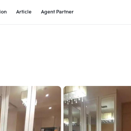
ion
Article
Agent Partner
Unit Images
Unit Details
Project Details
Nearby Places
Add comparative units
Add comparat
Number 2
Number