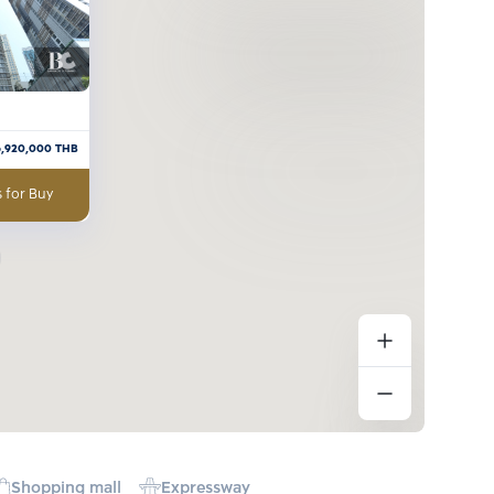
6,920,000
THB
 for Buy
Shopping mall
Expressway