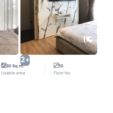
2+
30 Sq.m.
10
Usable area
Floor No.