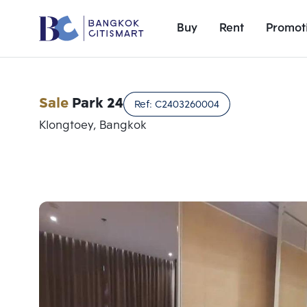
Buy
Rent
Promot
Sale
Park 24
Ref:
C2403260004
Klongtoey, Bangkok
Add comparative units
Number 1