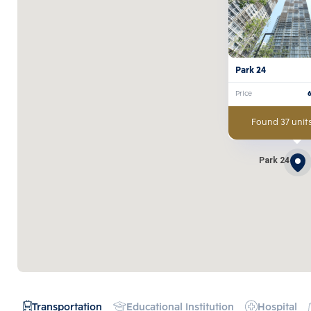
Park 24
Price
Found 37 units
Park 24
Transportation
Educational Institution
Hospital