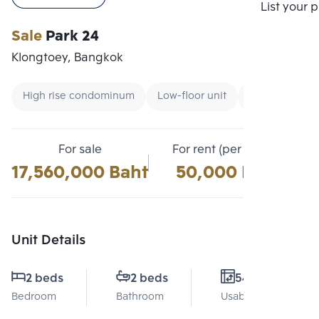
Compare
List your 
Sale
Park 24
Klongtoey, Bangkok
High rise condominum
Low-floor unit
Condo near B
For sale
For rent (per month)
17,560,000 Baht
50,000 Baht
Unit Details
2 beds
2 beds
54 Sq.m.
Bedroom
Bathroom
Usable area