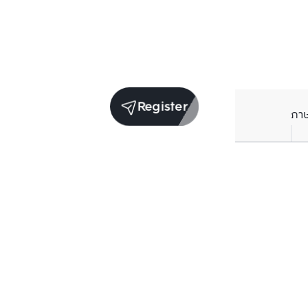
Register
ภา
Units for sale in the same project