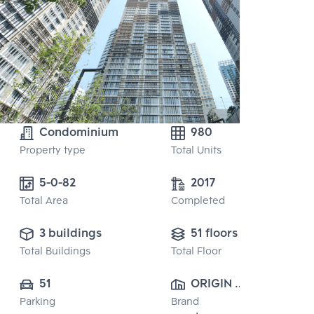
Condominium
980
Property type
Total Units
5-0-82 
2017
Total Area
Completed
3 buildings
51 floors
Total Buildings
Total Floor
51
ORIGIN 
Parking
Brand
PROPERTY 