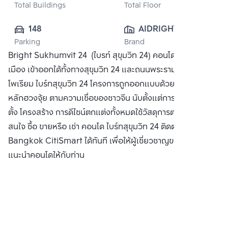
Total Buildings
Total Floor
148
AIDRIGHT 
Parking
Brand
HOIDINGS CO., 
Bright Sukhumvit 24 (ไบรท์ สุขุมวิท 24) คอนโดหรูใจกลาง
LTD.
เมือง เข้าออกได้ทั้งทางสุขุมวิท 24 และถนนพระราม 4 ใกล้ ดิ เอ็ม
โพเรียม ไบร์ทสุขุมวิท 24 โครงการถูกออกแบบด้วยพื้นฐานตาม
หลักฮวงจุ้ย ตามความเชื่อของชาวจีน นับตั้งแต่การเลือกทำเลที่
ตั้ง โครงสร้าง การดีไซน์ตกแต่งทั้งหมดใช้วัสดุการตกแต่งอย่างดี
สนใจ ซื้อ ขายหรือ เช่า คอนโด ไบร์ทสุขุมวิท 24 ติดต่อหาเรา
Bangkok CitiSmart ได้ทันที เพื่อให้ผู้เชี่ยวชาญของเราได้
แนะนำคอนโดให้กับท่าน