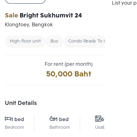
Compare
List your 
Sale
Bright Sukhumvit 24
Klongtoey, Bangkok
High-floor unit
Buy
Condo Ready To Move
For rent (per month)
50,000 Baht
Unit Details
1 bed
1 bed
67 Sq.m.
Bedroom
Bathroom
Usable area