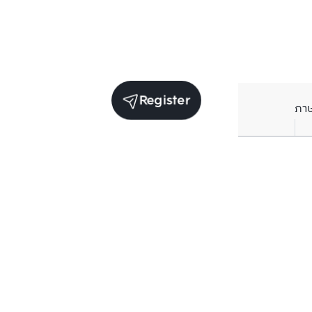
Register
ภา
Units for sale in the same project