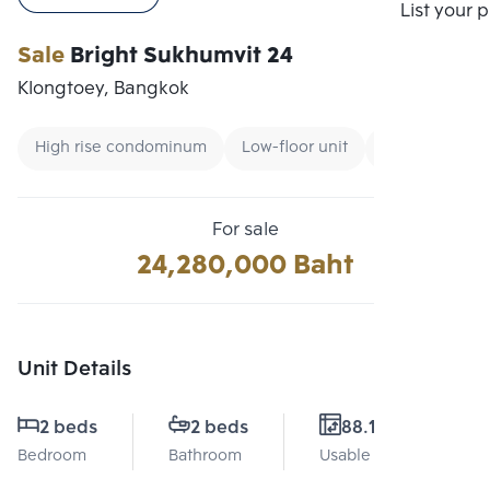
Compare
List your 
Sale
Bright Sukhumvit 24
Klongtoey, Bangkok
High rise condominum
Low-floor unit
CBD
For sale
24,280,000 Baht
Unit Details
2 beds
2 beds
88.11 Sq.m.
Bedroom
Bathroom
Usable area