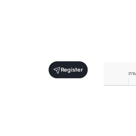
Register
ภา
Units for sale in the same project