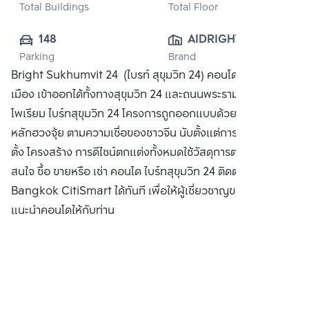
Total Buildings
Total Floor
148
AIDRIGHT 
Parking
Brand
HOIDINGS CO., 
Bright Sukhumvit 24 (ไบรท์ สุขุมวิท 24) คอนโดหรูใจกลาง
LTD.
เมือง เข้าออกได้ทั้งทางสุขุมวิท 24 และถนนพระราม 4 ใกล้ ดิ เอ็ม
โพเรียม ไบร์ทสุขุมวิท 24 โครงการถูกออกแบบด้วยพื้นฐานตาม
หลักฮวงจุ้ย ตามความเชื่อของชาวจีน นับตั้งแต่การเลือกทำเลที่
ตั้ง โครงสร้าง การดีไซน์ตกแต่งทั้งหมดใช้วัสดุการตกแต่งอย่างดี
สนใจ ซื้อ ขายหรือ เช่า คอนโด ไบร์ทสุขุมวิท 24 ติดต่อหาเรา
Bangkok CitiSmart ได้ทันที เพื่อให้ผู้เชี่ยวชาญของเราได้
แนะนำคอนโดให้กับท่าน