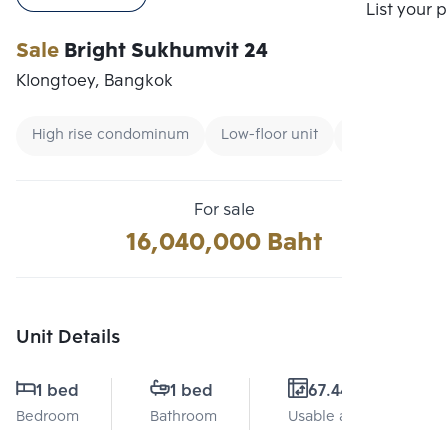
Compare
List your 
Sale
Bright Sukhumvit 24
Klongtoey, Bangkok
High rise condominum
Low-floor unit
Condo near B
For sale
16,040,000 Baht
Unit Details
1 bed
1 bed
67.44 Sq.m.
Bedroom
Bathroom
Usable area