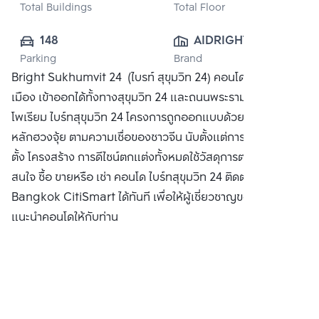
Total Buildings
Total Floor
148
AIDRIGHT 
Parking
Brand
HOIDINGS CO., 
Bright Sukhumvit 24 (ไบรท์ สุขุมวิท 24) คอนโดหรูใจกลาง
LTD.
เมือง เข้าออกได้ทั้งทางสุขุมวิท 24 และถนนพระราม 4 ใกล้ ดิ เอ็ม
โพเรียม ไบร์ทสุขุมวิท 24 โครงการถูกออกแบบด้วยพื้นฐานตาม
หลักฮวงจุ้ย ตามความเชื่อของชาวจีน นับตั้งแต่การเลือกทำเลที่
ตั้ง โครงสร้าง การดีไซน์ตกแต่งทั้งหมดใช้วัสดุการตกแต่งอย่างดี
สนใจ ซื้อ ขายหรือ เช่า คอนโด ไบร์ทสุขุมวิท 24 ติดต่อหาเรา
Bangkok CitiSmart ได้ทันที เพื่อให้ผู้เชี่ยวชาญของเราได้
แนะนำคอนโดให้กับท่าน