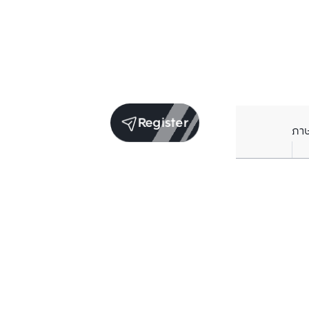
Register
ภา
Units for sale in the same project