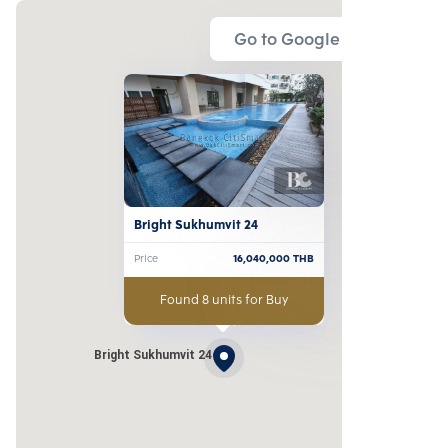
Go to Google Map
Bright Sukhumvit 24
Price
16,040,000
THB
Found 8 units for Buy
Bright Sukhumvit 24