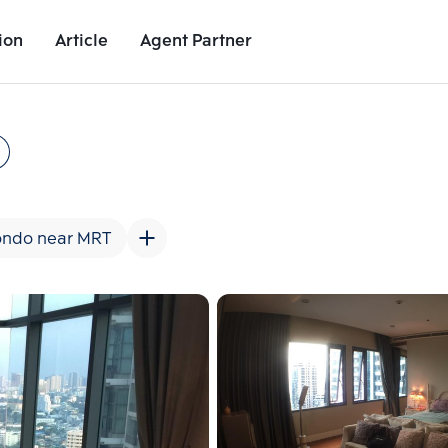
ion
Article
Agent Partner
Unit Images
Unit Details
Project Details
Nearby Places
ndo near MRT
Add comparative units
Add comparat
Number 2
Number