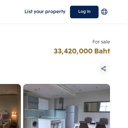
List your property
Log in
For sale
33,420,000 Baht
Choose comparative unit
Maximum 3 units
ive units
Compare
 3
Clear all