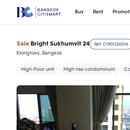
Buy
Rent
Promot
Sale
Bright Sukhumvit 24
Ref:
C1901220016
Klongtoey, Bangkok
High-floor unit
High rise condominum
Co
Add comparative units
Number 1