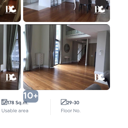
10+
178 Sq.m.
29-30
Usable area
Floor No.