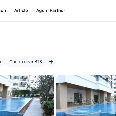
ion
Article
Agent Partner
Project Images
Project Details
Nearby Places
Growth Rat
a
Condo near BTS
Add comparative units
Add comparat
Number 2
Number