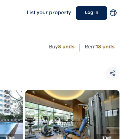
List your property
Log in
e
Buy
8 units
Rent
18 units
Choose comparative unit
Maximum 3 units
ive units
Compare
 3
Clear all