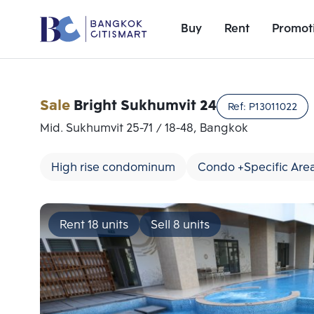
Buy
Rent
Promot
Sale
Bright Sukhumvit 24
Ref:
P13011022
Mid. Sukhumvit 25-71 / 18-48, Bangkok
High rise condominum
Condo +Specific Are
Rent 18 units
Sell 8 units
Add comparative units
Number 1