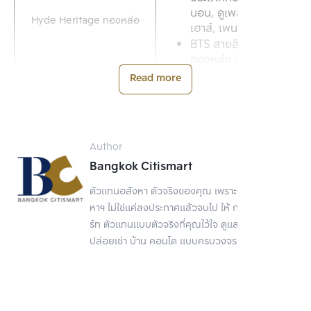
นอน, ดูเพล็กซ์เพนต์
Hyde Heritage ทองหล่อ
เฮาส์, เพนต์เฮาส์
BTS สายสีเขียว สถานี
ทองหล่อ 300 ม.*
Read more
พื้นที่ใช้สอย: 56-312 
ตร.ม.
ประเภทห้อง: 1-4 ห้อง
นอน
MUNIQ พร้อมพงษ์
Author
BTS สายสีเขียว สถานี
Bangkok Citismart
พร้อมพงษ์ 20 ม.*
ตัวแทนอสังหา ตัวจริงของคุณ เพราะการขายอสัง
พื้นที่ใช้สอย: 21-65 
หาฯ ไม่ใช่แค่ลงประกาศแล้วจบไป ให้ กรุงเทพ ซิตี้สมา
ตร.ม.
ร์ท ตัวแทนแบบตัวจริงที่คุณไว้ใจ ดูแลเรื่องขาย
ประเภทห้อง: ห้องสตูดิ
ปล่อยเช่า บ้าน คอนโด แบบครบวงจร
โอ, 1 ห้องนอน, 1 ห้อง
QUINTARA MHy’ZEN พร้อม
นอนพลัส, 2 ห้องนอน
พงษ์
BTS สายสีเขียว สถานี
พร้อมพงษ์ 2.4 กม.*