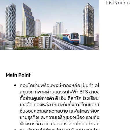
List your 
Main Point
คอนโดย่านพร้อมพงษ์-ทองหล่อ เป็นทำเลใจกลาง
สุขุมวิท ที่พาดผ่านแนวรถไฟฟ้า BTS สายสีเขียว มีครบ
ทั้งย่านศูนย์การค้า ดิ เอ็ม ดิสทริค โรงเรียนนานาชาติ
เวลล์ส ทองหล่อ เหมาะกับทั้งชาวไทยและชาวต่างชาติที่
ชื่นชอบความสะดวกสบาย ไลฟ์สไตล์ระดับพรีเมียม ใกล้
ย่านธุรกิจและความเจริญของเมือง รวมถึงนักลงทุนที่
ต้องการซื้อ ขาย ปล่อยเช่าคอนโดบนทำเลศักยภาพ