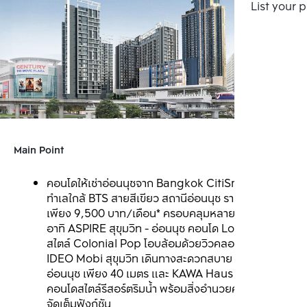
List your 
Main Point
คอนโดให้เช่าอ่อนนุชจาก Bangkok CitiSmart บน
ทำเลใกล้ BTS สายสีเขียว สถานีอ่อนนุช ราคาเริ่มต้น
เพียง 9,500 บาท/เดือน* ครอบคลุมหลายไลฟ์สไตล์ 
อาทิ ASPIRE สุขุมวิท - อ่อนนุช คอนโด Low Rise 
สไตล์ Colonial Pop โอบล้อมด้วยวิวคลองพระโขนง, 
IDEO Mobi สุขุมวิท เดินทางสะดวกสบาย ติด BTS 
อ่อนนุช เพียง 40 เมตร และ KAWA Haus อ่อนนุช 77 
คอนโดสไตล์รีสอร์ตริมน้ำ พร้อมสิ่งอำนวยความสะดวก
จัดเต็มฟังก์ชัน 