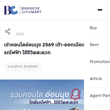
Buy
8 April 2026
เช่าคอนโดอ่อนนุช 2569 เข้า-ออกเมืองง่าย ใกล้
Rent
รถไฟฟ้า ใช้ชีวิตสะดวก
Promotion
Location Analysis
Article
Agent Par