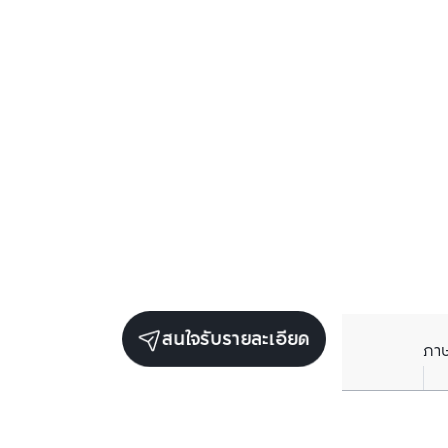
สนใจรับรายละเอียด
ภา