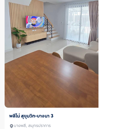
ตรวจสอบโครงสร้างแล้ว
เช่า
ไลฟ์ พหล-ลาดพร้าว
จตุจักร, กรุงเทพมหานคร
ราคาเช่า
32,000
บาท/เดือน
2 ห้องนอน
2 ห้องน้ำ
57
ตร.ม.