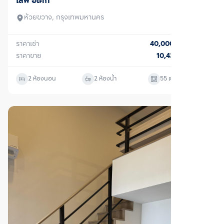
ตรวจสอบโครงสร้างแล้ว
เช่า
แอสปาย สุขุมวิท-พระราม 4
คลองเตย, กรุงเทพมหานคร
ราคาเช่า
20,000
บาท/เดือน
1 ห้องนอน
1 ห้องน้ำ
26
ตร.ม.