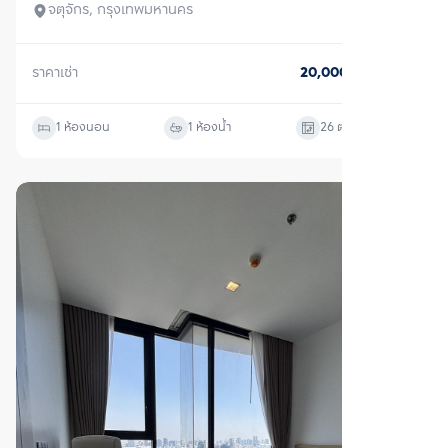
ตรวจสอบโครงสร้างแล้ว
เช่า
เดอะ ไลน์ จตุจักร - หมอชิต
จตุจักร, กรุงเทพมหานคร
ราคาเช่า
27,000
บาท/เดือน
1 ห้องนอน
1 ห้องน้ำ
35
ตร.ม.