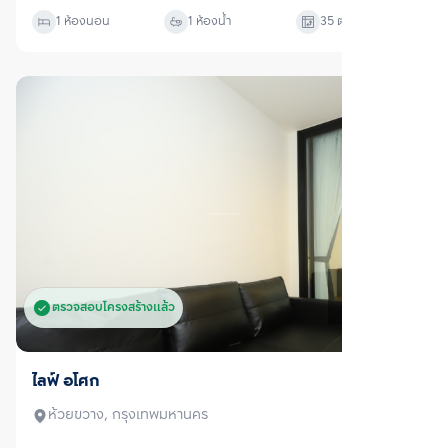
เช่า
แอสปาย อิสรภาพ สเตชั่น
บางกอกใหญ่, กรุงเทพมหานคร
ราคาเช่า
24,500
บาท/เดือน
1 ห้องนอน
+
1 ห้องน้ำ
41
ตร.ม.