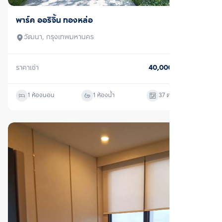
ตรวจสอบโครงสร้างแล้ว
เช่า
พาร์ค ออริจิ้น ทองหล่อ
วัฒนา, กรุงเทพมหานคร
ราคาเช่า
50,000
บาท/เดือน
1 ห้องนอน
1 ห้องน้ำ
37
ตร.ม.