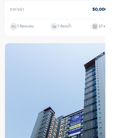
ตรวจสอบโครงสร้างแล้ว
เช่า
ไลฟ์ อโศก
ห้วยขวาง, กรุงเทพมหานคร
ราคาเช่า
20,000
บาท/เดือน
1 ห้องนอน
1 ห้องน้ำ
36
ตร.ม.