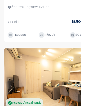
ตรวจสอบโครงสร้างแล้ว
เช่า
ไลฟ์ อโศก
ห้วยขวาง, กรุงเทพมหานคร
ราคาเช่า
23,000
บาท/เดือน