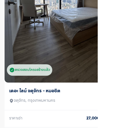
ตรวจสอบโครงสร้างแล้ว
เช่า
ไลฟ์ อโศก
ห้วยขวาง, กรุงเทพมหานคร
ราคาเช่า
18,000
บาท/เดือน
1 ห้องนอน
1 ห้องน้ำ
30
ตร.ม.