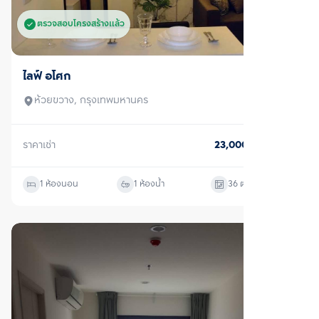
ตรวจสอบโครงสร้างแล้ว
ขาย/เช่า
ไลฟ์ อโศก
ห้วยขวาง, กรุงเทพมหานคร
ราคาเช่า
40,000
บาท/เดือน
ราคาขาย
10,430,000
บาท
2 ห้องนอน
2 ห้องน้ำ
55
ตร.ม.