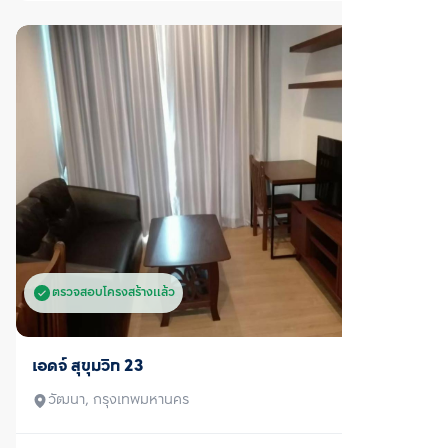
ตรวจสอบโครงสร้างแล้ว
เช่า
แอสปาย อ่อนนุช สเตชั่น
คลองเตย, กรุงเทพมหานคร
ราคาเช่า
16,000
บาท/เดือน
1 ห้องนอน
1 ห้องน้ำ
27
ตร.ม.
2
...
191
192
1