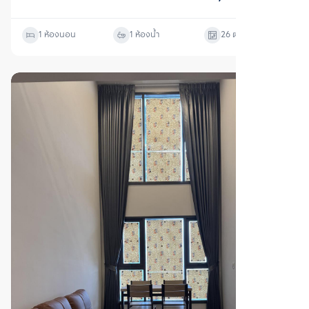
เช่า
แอสปาย สุขุมวิท-พระราม 4
คลองเตย, กรุงเทพมหานคร
ราคาเช่า
20,000
บาท/เดือน
1 ห้องนอน
1 ห้องน้ำ
26
ตร.ม.
ตรวจสอบโครงสร้างแล้ว