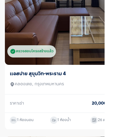
ขาย/เช่า
ดิ แอดเดรส สยาม-ราชเทวี
ราชเทวี, กรุงเทพมหานคร
ราคาเช่า
30,000
บาท/เดือน
ราคาขาย
10,920,000
บาท
1 ห้องนอน
1 ห้องน้ำ
32
ตร.ม.