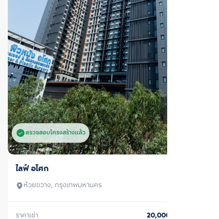
ตรวจสอบโครงสร้างแล้ว
เช่า
ไลฟ์ อโศก
ห้วยขวาง, กรุงเทพมหานคร
ราคาเช่า
18,500
บาท/เดือน
1 ห้องนอน
1 ห้องน้ำ
30
ตร.ม.