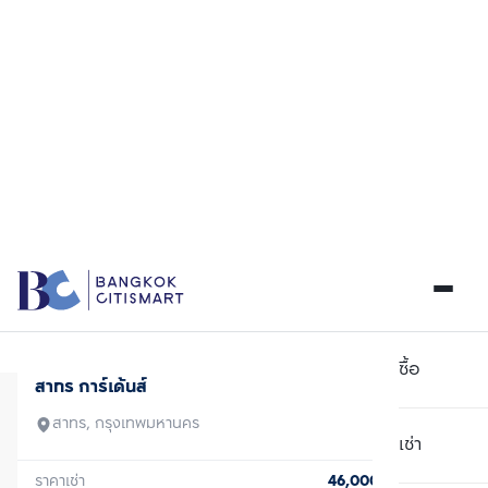
ตรวจสอบโครงสร้างแล้ว
เช่า
เดอะ ไลน์ จตุจักร - หมอชิต
จตุจักร, กรุงเทพมหานคร
ราคาเช่า
20,000
บาท/เดือน
1 ห้องนอน
1 ห้องน้ำ
26
ตร.ม.