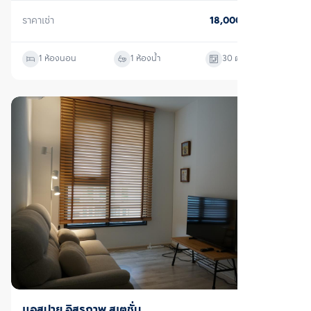
ตรวจสอบโครงสร้างแล้ว
เช่า
ไลฟ์ ลาดพร้าว
จตุจักร, กรุงเทพมหานคร
ราคาเช่า
18,000
บาท/เดือน
สตูดิโอ
1 ห้องน้ำ
28
ตร.ม.