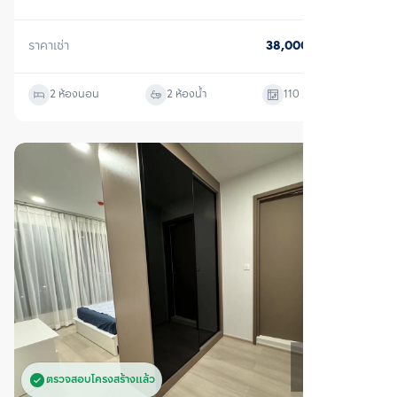
ตรวจสอบโครงสร้างแล้ว
เช่า
พาร์ค ออริจิ้น ทองหล่อ
วัฒนา, กรุงเทพมหานคร
ราคาเช่า
40,000
บาท/เดือน
1 ห้องนอน
1 ห้องน้ำ
37
ตร.ม.