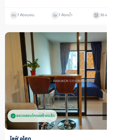
ตรวจสอบโครงสร้างแล้ว
เช่า
ไลฟ์ อโศก
ห้วยขวาง, กรุงเทพมหานคร
ราคาเช่า
21,000
บาท/เดือน
1 ห้องนอน
1 ห้องน้ำ
36
ตร.ม.