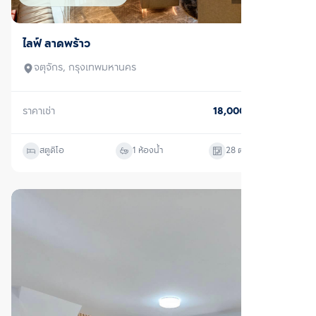
เช่า
พลีโน่ สุขุมวิท-บางนา 3
บางพลี, สมุทรปราการ
ราคาเช่า
38,000
บาท/เดือน
2 ห้องนอน
2 ห้องน้ำ
110
ตร.ม.