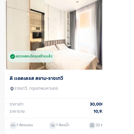
ตรวจสอบโครงสร้างแล้ว
เช่า
เอดจ์ สุขุมวิท 23
วัฒนา, กรุงเทพมหานคร
ราคาเช่า
21,000
บาท/เดือน
1 ห้องนอน
1 ห้องน้ำ
30
ตร.ม.