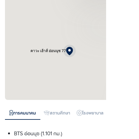
คาวะ เฮ้าส์ อ่อนนุช 77
การคมนาคม
สถานศึกษา
โรงพยาบาล
ห้างสรรพสิน
BTS อ่อนนุช (1.101 กม.)