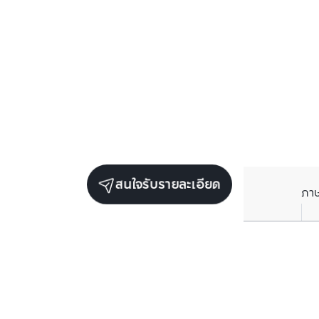
สนใจรับรายละเอียด
ภา
ราคาเฉลี่ยต่อตารางเมตรในพื้นที่ใกล้เคียง (รายปี)