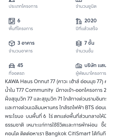
ประเภทโครงการ
จำนวนยูนิต
6
2020
พื้นที่โครงการ
ปีที่แล้วเสร็จ
3 อาคาร
7 ชั้น
จำนวนอาคาร
จำนวนชั้น
45
บริษัท แสนสิริ 
ที่จอดรถ
ผู้พัฒนาโครงการ
จำกัด (มหาชน)
KAWA Haus Onnut 77 (คาวะ เฮ้าส์ อ่อนนุช 77) คอนโดติดริม
น้ำใน T77 Community มีทางเข้า-ออกโครงการ 2 ทางคือจาก
ฝั่งสุขุมวิท 77 และสุขุมวิท 71 ใกล้ทางด่วนรามอินทรา-อาจณรงค์
และทางด่วนเฉลิมมหานคร ใกล้รถไฟฟ้า BTS อ่อนนุช และ BTS
พระโขนง บนพื้นที่ 6 ไร่ ตกแต่งพื้นที่ส่วนกลางให้มีความเป็น
ธรรมชาติ เหมาะแก่การใช้ชีวิตและการพักผ่อน ซื้อ ขาย หรือ เช่า
คอนโด ติดต่อหาเรา Bangkok CitiSmart ได้ทันที เพื่อให้ผู้