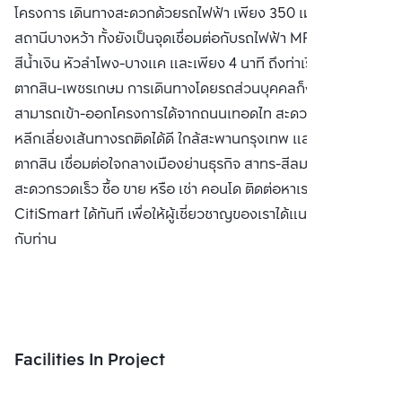
โครงการ เดินทางสะดวกด้วยรถไฟฟ้า เพียง 350 เมตร ถึง BTS
สถานีบางหว้า ทั้งยังเป็นจุดเชื่อมต่อกับรถไฟฟ้า MRT สาย
สีน้ำเงิน หัวลำโพง-บางแค และเพียง 4 นาที ถึงท่าเรือสะพาน
ตากสิน-เพชรเกษม การเดินทางโดยรถส่วนบุคคลก็ง่ายดาย
สามารถเข้า-ออกโครงการได้จากถนนเทอดไท สะดวกทุกเส้นทาง
หลีกเลี่ยงเส้นทางรถติดได้ดี ใกล้สะพานกรุงเทพ และ สะพาน
ตากสิน เชื่อมต่อใจกลางเมืองย่านธุรกิจ สาทร-สีลม ได้อย่าง
สะดวกรวดเร็ว ซื้อ ขาย หรือ เช่า คอนโด ติดต่อหาเรา Bangkok
CitiSmart ได้ทันที เพื่อให้ผู้เชี่ยวชาญของเราได้แนะนำคอนโดให้
กับท่าน
Facilities In Project