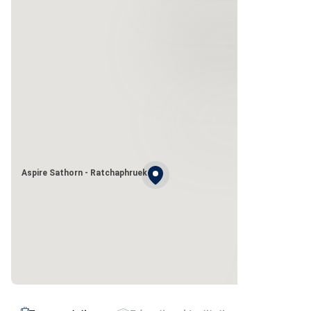
Aspire Sathorn - Ratchaphruek