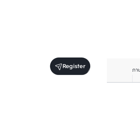
Register
ภา
Units for rent in the same project