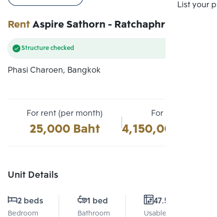
Compare
List your 
Rent
Aspire Sathorn - Ratchaphruek
Structure checked
Phasi Charoen, Bangkok
For rent (per month)
For sale
25,000 Baht
4,150,000 Baht
Unit Details
2 beds
1 bed
47.5 Sq.m.
Bedroom
Bathroom
Usable area