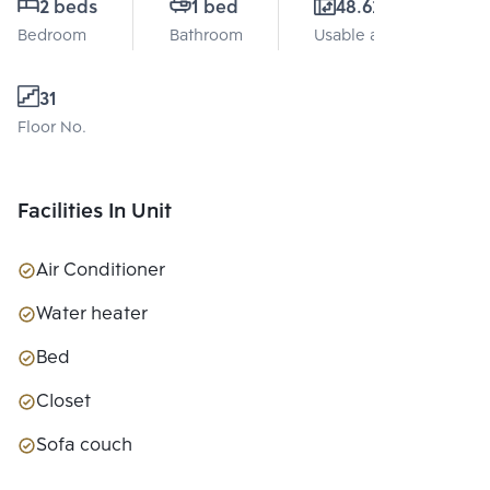
2 beds
1 bed
48.62 Sq.m.
Bedroom
Bathroom
Usable area
31
Floor No.
Facilities In Unit
Air Conditioner
Water heater
Bed
Closet
Sofa couch