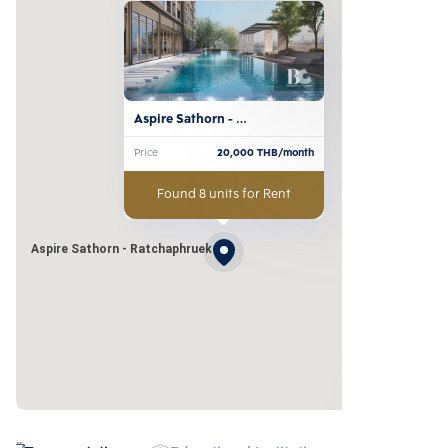
Aspire Sathorn - 
Ratchaphruek
Price
20,000
THB/month
Found 8 units for Rent
Aspire Sathorn - Ratchaphruek