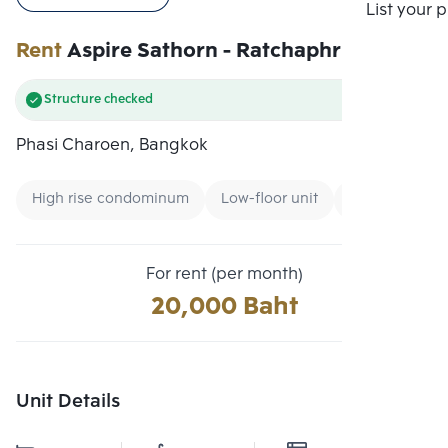
Compare
List your 
Rent
Aspire Sathorn - Ratchaphruek
Structure checked
Phasi Charoen, Bangkok
High rise condominum
Low-floor unit
Condo near Un
For rent (per month)
20,000 Baht
Unit Details