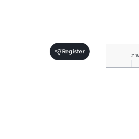
Register
ภา
Units for rent in the same project