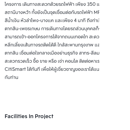
โครงการ เดินทางสะดวกด้วยรถไฟฟ้า เพียง 350 เมตร ถึง BTS
สถานีบางหว้า ทั้งยังเป็นจุดเชื่อมต่อกับรถไฟฟ้า MRT สาย
สีน้ำเงิน หัวลำโพง-บางแค และเพียง 4 นาที ถึงท่าเรือสะพาน
ตากสิน-เพชรเกษม การเดินทางโดยรถส่วนบุคคลก็ง่ายดาย
สามารถเข้า-ออกโครงการได้จากถนนเทอดไท สะดวกทุกเส้นทาง
หลีกเลี่ยงเส้นทางรถติดได้ดี ใกล้สะพานกรุงเทพ และ สะพาน
ตากสิน เชื่อมต่อใจกลางเมืองย่านธุรกิจ สาทร-สีลม ได้อย่าง
สะดวกรวดเร็ว ซื้อ ขาย หรือ เช่า คอนโด ติดต่อหาเรา Bangkok
CitiSmart ได้ทันที เพื่อให้ผู้เชี่ยวชาญของเราได้แนะนำคอนโดให้
กับท่าน
Facilities In Project