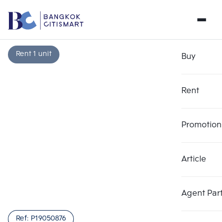
Rent 1 unit
Buy
Rent
Promotion
Article
Agent Par
Ref:
P19050876