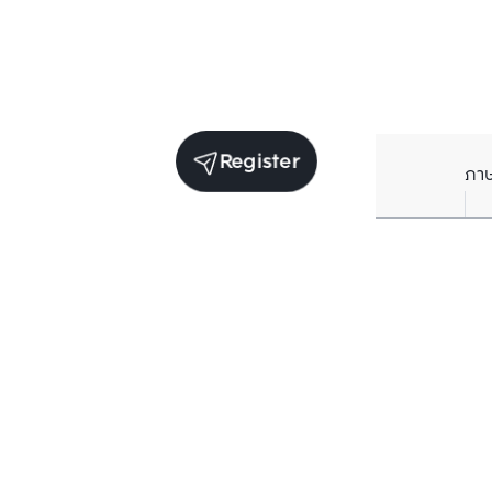
Register
ภา
Average price per Sq.m. in nearby area (per
year)
** Source BC database
Current Price