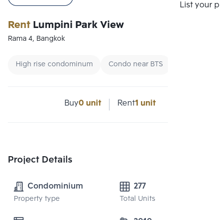
List your 
Rent
Lumpini Park View
Rama 4, Bangkok
High rise condominum
Condo near BTS
Condo near
Buy
0 unit
Rent
1 unit
Project Details
Condominium
277
Property type
Total Units