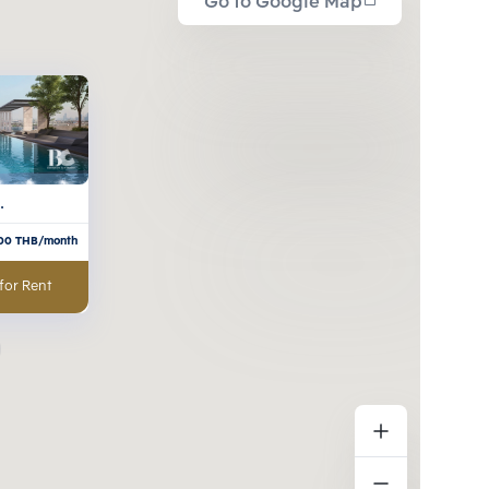
Go to Google Map
00
THB/month
for Rent