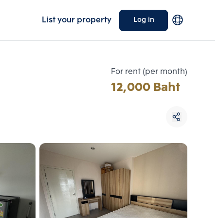
List your property
Log in
For rent (per month)
12,000 Baht
Choose comparative unit
Maximum 3 units
ive units
Compare
 3
Clear all