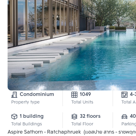
Condominium
1049
4-
Property type
Total Units
Total 
1 building
32 floors
40
Total Buildings
Total Floor
Parkin
Aspire Sathorn - Ratchaphruek (แอสปาย สาทร - ราชพฤกษ์)