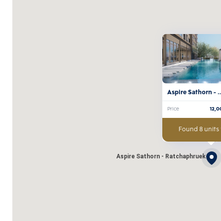
Aspire Sathorn - 
Ratchaphruek
Price
12,0
Found 8 units 
Aspire Sathorn - Ratchaphruek