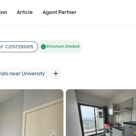
ion
Article
Agent Partner
Unit Images
Unit Details
Project Details
Nearby Places
ef:
C2707250005
Structure checked
do near University
Add comparative units
Add comparat
Number 2
Number