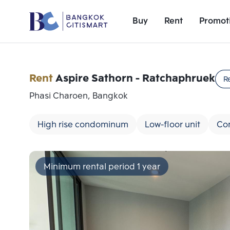
Buy
Rent
Promot
Rent
Aspire Sathorn - Ratchaphruek
R
Phasi Charoen, Bangkok
High rise condominum
Low-floor unit
Con
Minimum rental period 1 year
Add comparative units
Number 1